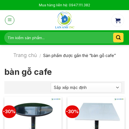
Skip
Mua hàng liên hệ: 0947.111.382
to
content
Tìm
kiếm:
Trang chủ
/
Sản phẩm được gắn thẻ “bàn gỗ cafe”
bàn gỗ cafe
-30%
-30%