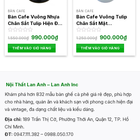
BÀN CAFE
BÀN CAFE
Bàn Cafe Vuông Nhựa
Bàn Cafe Vuông Tulip
Chân Sắt Tulip Hiện Đại
Chân Sắt Mặt
1545FAB
Composite LAST252
Giá
Giá
Giá
Giá
Được
990.000
₫
Được
900.000
₫
1.550.000
₫
1.250.000
₫
gốc
hiện
gốc
hiện
xếp
xếp
là:
tại
là:
tại
hạng
hạng
THÊM VÀO GIỎ HÀNG
THÊM VÀO GIỎ HÀNG
1.550.000₫.
là:
1.250.000₫.
là:
0
0
990.000₫.
900.0
5
5
sao
sao
Nội Thất Lan Anh – Lan Anh Inc
Khám phá hơn 832 mẫu bàn ghế cà phê giá rẻ đẹp, phù hợp
cho nhà hàng, quán ăn và khách sạn với phong cách hiện đại
và vintage, đa dạng chất liệu và kiểu dáng.
Địa chỉ:
189 Trần Thị Cờ, Phường Thới An, Quận 12, TP. Hồ
Chí Minh.
ĐT:
0947.111.382 – 0988.050.170