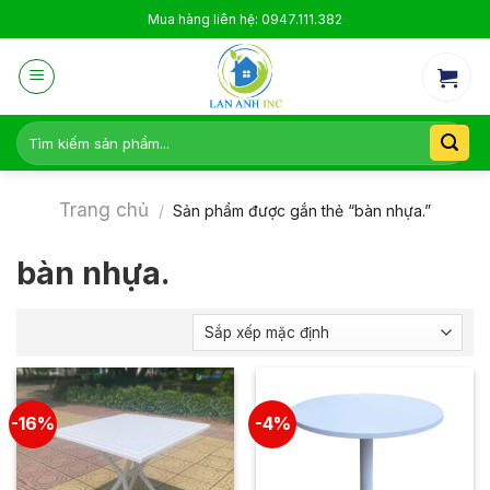
Skip
Mua hàng liên hệ: 0947.111.382
to
content
Tìm
kiếm:
Trang chủ
/
Sản phẩm được gắn thẻ “bàn nhựa.”
bàn nhựa.
-16%
-4%