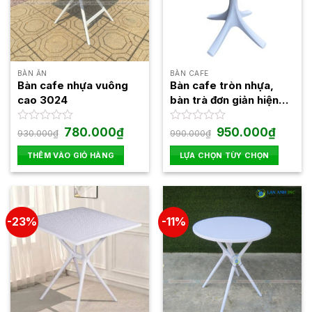
BÀN ĂN
BÀN CAFE
Bàn cafe nhựa vuông
Bàn cafe tròn nhựa,
cao 3024
bàn trà đơn giản hiện
đại 3055
Giá
Giá
Giá
Giá
Được
780.000
₫
Được
950.000
₫
930.000
₫
990.000
₫
gốc
hiện
gốc
hiện
xếp
xếp
là:
tại
là:
tại
hạng
hạng
THÊM VÀO GIỎ HÀNG
LỰA CHỌN TÙY CHỌN
930.000₫.
là:
990.000₫.
là:
0
0
780.000₫.
950.000
Sản
5
5
phẩm
sao
sao
này
có
-23%
-11%
nhiều
biến
thể.
Các
tùy
chọn