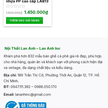
chọn
nhựa PP cao cấp LAB13
trên
trang
Giá
Giá
Được
1.450.000
₫
1.800.000
₫
gốc
hiện
xếp
sản
là:
tại
hạng
THÊM VÀO GIỎ HÀNG
phẩm
1.800.000₫.
là:
0
1.450.000₫.
5
sao
Nội Thất Lan Anh – Lan Anh Inc
Khám phá hơn 832 mẫu bàn ghế cà phê giá rẻ đẹp, phù hợp
cho nhà hàng, quán ăn và khách sạn với phong cách hiện đại
và vintage, đa dạng chất liệu và kiểu dáng.
Địa chỉ:
189 Trần Thị Cờ, Phường Thới An, Quận 12, TP. Hồ
Chí Minh.
ĐT:
0947.111.382 – 0988.050.170
Email:
lananhinc@gmail.com