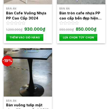
có
thể
BÀN ĂN
BÀN ĂN
được
Bàn Cafe Vuông Nhựa
Bàn tròn cafe nhựa PP
chọn
PP Cao Cấp 3024
cao cấp bền đẹp hiện
trên
đại 3025
trang
Giá
Giá
Giá
Giá
Được
930.000
₫
Được
850.000
₫
1.200.000
₫
950.000
₫
gốc
hiện
gốc
hiện
xếp
xếp
sản
là:
tại
là:
tại
hạng
hạng
THÊM VÀO GIỎ HÀNG
LỰA CHỌN TÙY CHỌN
phẩm
1.200.000₫.
là:
950.000₫.
là:
0
0
930.000₫.
850.000
Sản
5
5
phẩm
sao
sao
này
có
-19%
nhiều
biến
thể.
Các
tùy
chọn
có
thể
BÀN ĂN
được
Bàn vuông tulip mặt