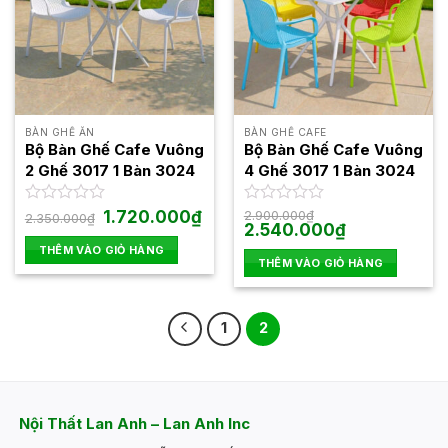
BÀN GHẾ ĂN
BÀN GHẾ CAFE
Bộ Bàn Ghế Cafe Vuông
Bộ Bàn Ghế Cafe Vuông
2 Ghế 3017 1 Bàn 3024
4 Ghế 3017 1 Bàn 3024
Giá
Giá
Được
1.720.000
₫
Được
2.900.000
₫
2.350.000
₫
gốc
hiện
Giá
Giá
2.540.000
₫
xếp
xếp
là:
tại
gốc
hiện
hạng
hạng
THÊM VÀO GIỎ HÀNG
2.350.000₫.
là:
là:
tại
0
0
THÊM VÀO GIỎ HÀNG
1.720.000₫.
2.900.000₫.
là:
5
5
2.540.000₫.
sao
sao
1
2
Nội Thất Lan Anh – Lan Anh Inc