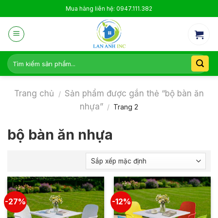
Skip
Mua hàng liên hệ: 0947.111.382
to
content
Tìm
kiếm:
Trang chủ
Sản phẩm được gắn thẻ “bộ bàn ăn
/
nhựa”
/
Trang 2
bộ bàn ăn nhựa
-27%
-12%