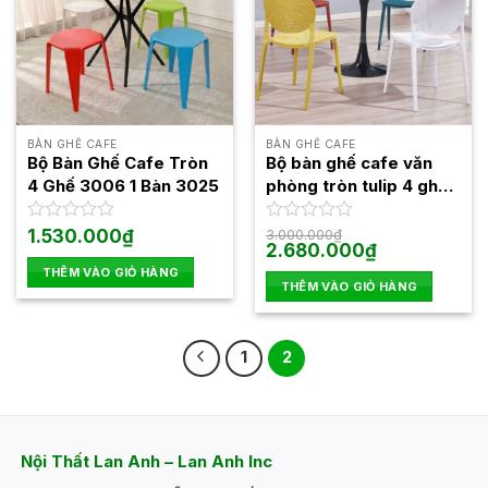
BÀN GHẾ CAFE
BÀN GHẾ CAFE
Bộ Bàn Ghế Cafe Tròn
Bộ bàn ghế cafe văn
4 Ghế 3006 1 Bàn 3025
phòng tròn tulip 4 ghế
3002 1 bàn 1545F
Được
1.530.000
₫
Được
3.000.000
₫
Giá
Giá
2.680.000
₫
xếp
xếp
gốc
hiện
hạng
hạng
THÊM VÀO GIỎ HÀNG
là:
tại
0
0
THÊM VÀO GIỎ HÀNG
3.000.000₫.
là:
5
5
2.680.000₫.
sao
sao
1
2
Nội Thất Lan Anh – Lan Anh Inc