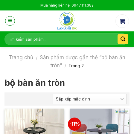
Skip
Mua hàng liên hệ: 0947.111.382
to
content
Tìm
kiếm:
Trang chủ
Sản phẩm được gắn thẻ “bộ bàn ăn
/
tròn”
/
Trang 2
bộ bàn ăn tròn
-11%