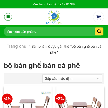
Skip
Mua hàng liên hệ: 0947.111.382
to
content
Tìm
kiếm:
Trang chủ
/
Sản phẩm được gắn thẻ “bộ bàn ghế bán cà
phê”
bộ bàn ghế bán cà phê
-4%
-2%