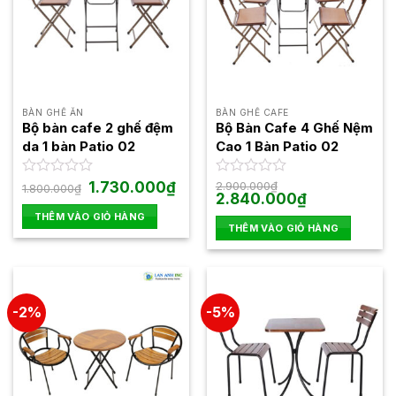
BÀN GHẾ ĂN
BÀN GHẾ CAFE
Bộ bàn cafe 2 ghế đệm
Bộ Bàn Cafe 4 Ghế Nệm
da 1 bàn Patio 02
Cao 1 Bàn Patio 02
Giá
Giá
Được
1.730.000
₫
Được
2.900.000
₫
1.800.000
₫
gốc
hiện
Giá
Giá
2.840.000
₫
xếp
xếp
là:
tại
gốc
hiện
hạng
hạng
THÊM VÀO GIỎ HÀNG
1.800.000₫.
là:
là:
tại
0
0
THÊM VÀO GIỎ HÀNG
1.730.000₫.
2.900.000₫.
là:
5
5
2.840.000₫.
sao
sao
-2%
-5%