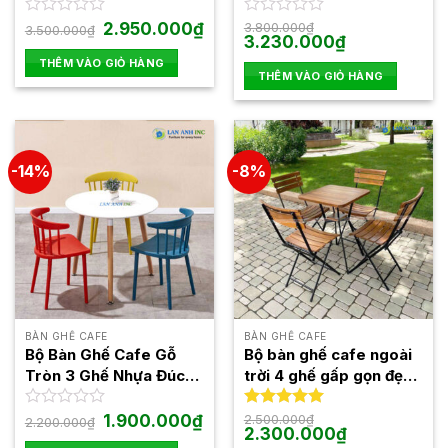
Bàn 1545F
Giá
Giá
Được
2.950.000
₫
Được
3.800.000
₫
3.500.000
₫
gốc
hiện
Giá
Giá
3.230.000
₫
xếp
xếp
là:
tại
gốc
hiện
hạng
hạng
THÊM VÀO GIỎ HÀNG
3.500.000₫.
là:
là:
tại
0
0
THÊM VÀO GIỎ HÀNG
2.950.000₫.
3.800.000₫.
là:
5
5
3.230.000₫.
sao
sao
-14%
-8%
BÀN GHẾ CAFE
BÀN GHẾ CAFE
Bộ Bàn Ghế Cafe Gỗ
Bộ bàn ghế cafe ngoài
Tròn 3 Ghế Nhựa Đúc
trời 4 ghế gấp gọn đẹp
BBCF63
BBCF24
Giá
Giá
Được
1.900.000
₫
Được xếp
2.500.000
₫
2.200.000
₫
gốc
hiện
Giá
Giá
2.300.000
₫
xếp
hạng
5.00
là:
tại
gốc
hiện