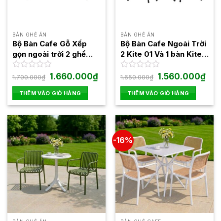
BÀN GHẾ ĂN
BÀN GHẾ ĂN
Bộ Bàn Cafe Gỗ Xếp
Bộ Bàn Cafe Ngoài Trời
gọn ngoài trời 2 ghế
2 Kite 01 Và 1 bàn Kite
Moon mini 1 Bàn Moon
01
Mini
Giá
Giá
Giá
Giá
Được
1.660.000
₫
Được
1.560.000
₫
1.700.000
₫
1.650.000
₫
gốc
hiện
gốc
hiện
xếp
xếp
là:
tại
là:
tại
hạng
hạng
THÊM VÀO GIỎ HÀNG
THÊM VÀO GIỎ HÀNG
1.700.000₫.
là:
1.650.000₫.
là:
0
0
1.660.000₫.
1.56
5
5
sao
sao
-16%