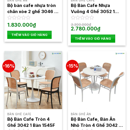
BÀN GHẾ ĂN
BÀN GHẾ CAFE
Bộ bàn cafe nhựa tròn
Bộ Bàn Cafe Nhựa
chân xòe 2 ghế 3046 1
Vuông 4 Ghế 3052 1
bàn 3055
Bàn 3024
Được
1.830.000
₫
Được
3.300.000
₫
Giá
Giá
2.780.000
₫
xếp
xếp
gốc
hiện
hạng
hạng
THÊM VÀO GIỎ HÀNG
là:
tại
0
0
THÊM VÀO GIỎ HÀNG
3.300.000₫.
là:
5
5
2.780.000₫.
sao
sao
-16%
-15%
BÀN GHẾ CAFE
BÀN GHẾ ĂN
Bộ Bàn Cafe Tròn 4
Bộ Bàn Cafe, Bàn Ăn
Ghế 3042 1 Bàn 1545F
Nhỏ Tròn 4 Ghế 3042 1