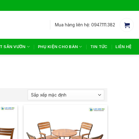
Mua hàng liên hệ: 0947.111.382
T SÂN VƯỜN
PHỤ KIỆN CHO BÀN
TIN TỨC
LIÊN HỆ