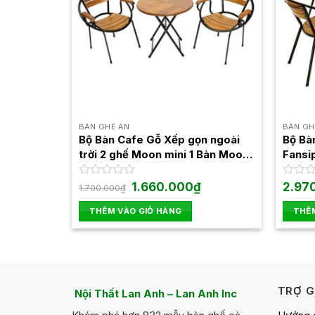
BÀN GHẾ ĂN
BÀN GH
Bộ Bàn Cafe Gỗ Xếp gọn ngoài
Bộ Bà
trời 2 ghế Moon mini 1 Bàn Moon
Fansi
Mini
Moon
Giá
Giá
Được
1.660.000
₫
Được
2.97
1.700.000
₫
gốc
hiện
xếp
xếp
là:
tại
hạng
hạng
THÊM VÀO GIỎ HÀNG
THÊM
1.700.000₫.
là:
0
0
1.660.000₫.
5
5
sao
sao
TRỢ G
Nội Thất Lan Anh – Lan Anh Inc