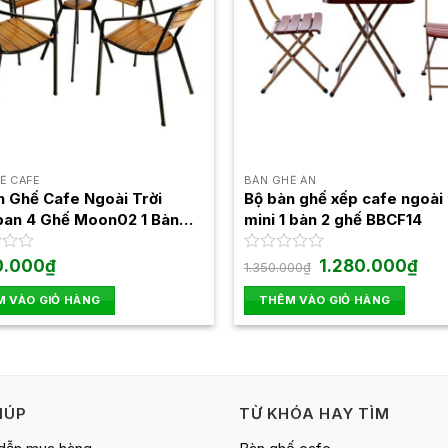
Ế CAFE
BÀN GHẾ ĂN
n Ghế Cafe Ngoài Trời
Bộ bàn ghế xếp cafe ngoài 
pan 4 Ghế Moon02 1 Bàn
mini 1 bàn 2 ghế BBCF14
04
Giá
Giá
0.000
₫
Được
1.280.000
₫
1.350.000
₫
gốc
hiện
xếp
là:
tại
hạng
 VÀO GIỎ HÀNG
THÊM VÀO GIỎ HÀNG
1.350.000₫.
là:
0
1.28
5
sao
IÚP
TỪ KHÓA HAY TÌM