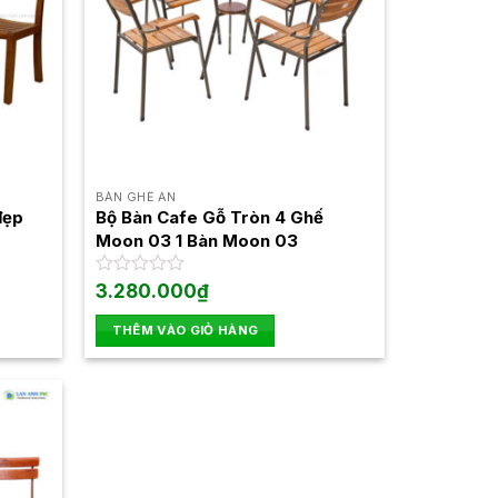
BÀN GHẾ ĂN
đẹp
Bộ Bàn Cafe Gỗ Tròn 4 Ghế
Moon 03 1 Bàn Moon 03
Được
3.280.000
₫
xếp
hạng
THÊM VÀO GIỎ HÀNG
0
5
sao