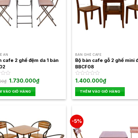
Ế ĂN
BÀN GHẾ CAFE
n cafe 2 ghế đệm da 1 bàn
Bộ bàn cafe gỗ 2 ghế mini 
 02
BBCF08
Giá
Giá
1.730.000
₫
Được
1.400.000
₫
00
₫
gốc
hiện
xếp
là:
tại
hạng
 VÀO GIỎ HÀNG
THÊM VÀO GIỎ HÀNG
1.800.000₫.
là:
0
1.730.000₫.
5
sao
-5%