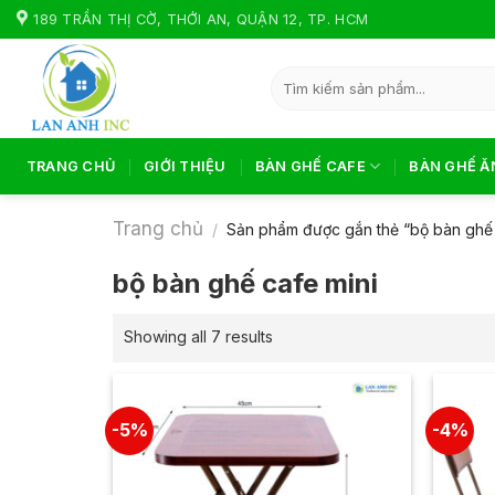
Skip
189 TRẦN THỊ CỜ, THỚI AN, QUẬN 12, TP. HCM
to
content
Tìm
kiếm:
TRANG CHỦ
GIỚI THIỆU
BÀN GHẾ CAFE
BÀN GHẾ Ă
Trang chủ
/
Sản phẩm được gắn thẻ “bộ bàn ghế 
bộ bàn ghế cafe mini
Showing all 7 results
-5%
-4%