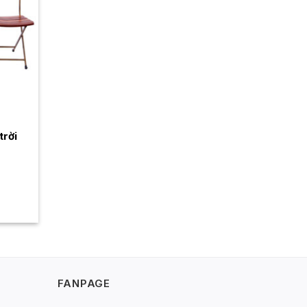
trời
0.000₫.
FANPAGE