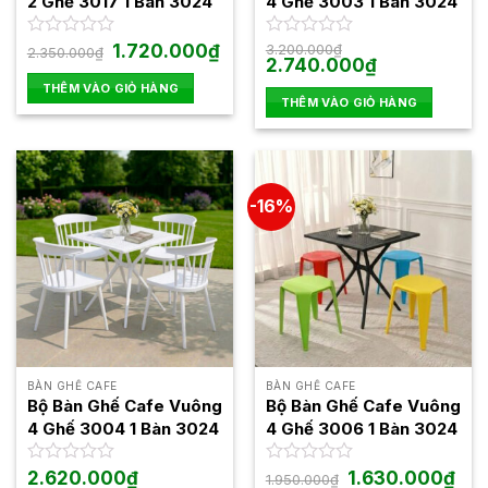
2 Ghế 3017 1 Bàn 3024
4 Ghế 3003 1 Bàn 3024
Giá
Giá
Được
1.720.000
₫
Được
3.200.000
₫
2.350.000
₫
gốc
hiện
Giá
Giá
2.740.000
₫
xếp
xếp
là:
tại
gốc
hiện
hạng
hạng
THÊM VÀO GIỎ HÀNG
2.350.000₫.
là:
là:
tại
0
0
THÊM VÀO GIỎ HÀNG
1.720.000₫.
3.200.000₫.
là:
5
5
2.740.000₫.
sao
sao
-16%
BÀN GHẾ CAFE
BÀN GHẾ CAFE
Bộ Bàn Ghế Cafe Vuông
Bộ Bàn Ghế Cafe Vuông
4 Ghế 3004 1 Bàn 3024
4 Ghế 3006 1 Bàn 3024
Giá
Giá
Được
2.620.000
₫
Được
1.630.000
₫
1.950.000
₫