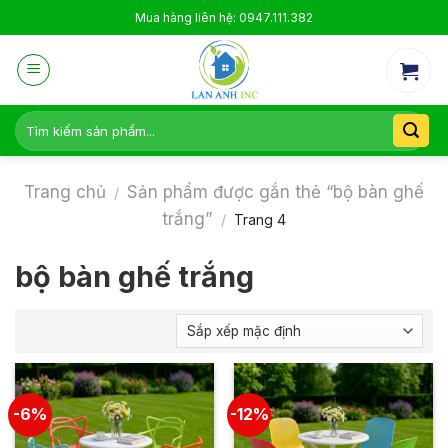
Skip
Mua hàng liên hệ: 0947.111.382
to
content
Tìm
kiếm:
Trang chủ
Sản phẩm được gắn thẻ “bộ bàn ghế
/
trắng”
/
Trang 4
bộ bàn ghế trắng
-6%
-12%