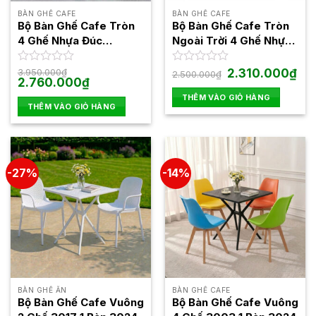
BÀN GHẾ CAFE
BÀN GHẾ CAFE
Bộ Bàn Ghế Cafe Tròn
Bộ Bàn Ghế Cafe Tròn
4 Ghế Nhựa Đúc
Ngoài Trời 4 Ghế Nhựa
BBCF45
Đúc Đẹp BBCF39
Giá
Giá
Được
3.950.000
₫
Được
2.310.000
₫
2.500.000
₫
Giá
Giá
gốc
hiện
2.760.000
₫
xếp
xếp
gốc
hiện
là:
tại
hạng
hạng
THÊM VÀO GIỎ HÀNG
là:
tại
2.500.000₫.
là:
0
0
THÊM VÀO GIỎ HÀNG
3.950.000₫.
là:
2.31
5
2.760.000₫.
5
sao
sao
-27%
-14%
BÀN GHẾ ĂN
BÀN GHẾ CAFE
Bộ Bàn Ghế Cafe Vuông
Bộ Bàn Ghế Cafe Vuông