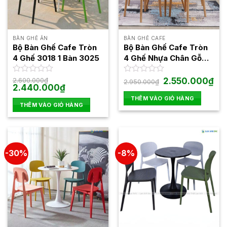
BÀN GHẾ ĂN
BÀN GHẾ CAFE
Bộ Bàn Ghế Cafe Tròn
Bộ Bàn Ghế Cafe Tròn
4 Ghế 3018 1 Bàn 3025
4 Ghế Nhựa Chân Gỗ
BBCF87
Giá
Giá
Được
2.600.000
₫
Được
2.550.000
₫
2.950.000
₫
Giá
Giá
gốc
hiện
2.440.000
₫
xếp
xếp
gốc
hiện
là:
tại
hạng
hạng
THÊM VÀO GIỎ HÀNG
là:
tại
2.950.000₫.
là:
0
0
THÊM VÀO GIỎ HÀNG
2.600.000₫.
là:
2.5
5
2.440.000₫.
5
sao
sao
-30%
-8%