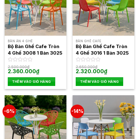
BÀN ĂN 4 GHẾ
BÀN GHẾ CAFE
Bộ Bàn Ghế Cafe Tròn
Bộ Bàn Ghế Cafe Tròn
4 Ghế 3008 1 Bàn 3025
4 Ghế 3016 1 Bàn 3025
Được
2.500.000
₫
Được
2.650.000
₫
Giá
Giá
Giá
Giá
2.360.000
₫
2.320.000
₫
xếp
xếp
gốc
hiện
gốc
hiện
hạng
hạng
là:
tại
là:
tại
0
0
THÊM VÀO GIỎ HÀNG
THÊM VÀO GIỎ HÀNG
2.500.000₫.
là:
2.650.000₫.
là:
5
2.360.000₫.
5
2.320.000₫.
sao
sao
-6%
-14%