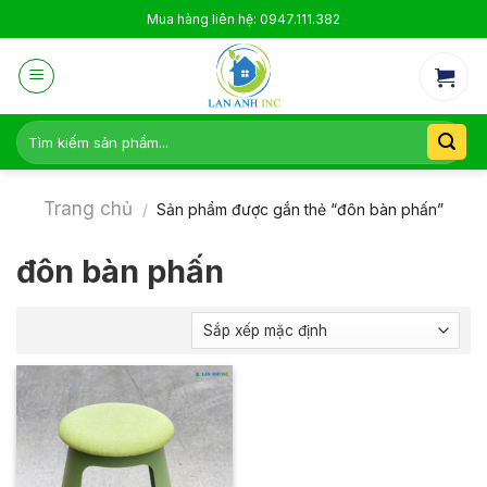
Skip
Mua hàng liên hệ: 0947.111.382
to
content
Tìm
kiếm:
Trang chủ
/
Sản phẩm được gắn thẻ “đôn bàn phấn”
đôn bàn phấn