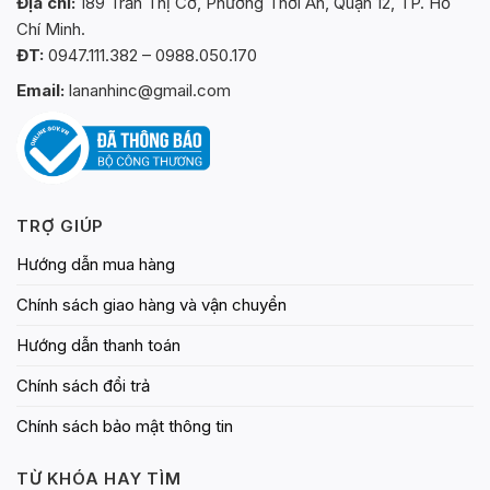
Địa chỉ:
189 Trần Thị Cờ, Phường Thới An, Quận 12, TP. Hồ
có
Chí Minh.
thể
ĐT:
0947.111.382 – 0988.050.170
được
chọn
Email:
lananhinc@gmail.com
trên
trang
sản
phẩm
TRỢ GIÚP
Hướng dẫn mua hàng
Chính sách giao hàng và vận chuyển
Hướng dẫn thanh toán
Chính sách đổi trả
Chính sách bảo mật thông tin
TỪ KHÓA HAY TÌM