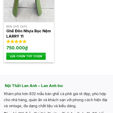
BÀN GHẾ CAFE
Ghế Đôn Nhựa Bọc Nệm
LARRY 11
Được xếp
750.000
₫
hạng
5.00
5 sao
LỰA CHỌN TÙY CHỌN
Sản
phẩm
này
có
nhiều
Nội Thất Lan Anh – Lan Anh Inc
biến
Khám phá hơn 832 mẫu bàn ghế cà phê giá rẻ đẹp, phù hợp
thể.
Các
cho nhà hàng, quán ăn và khách sạn với phong cách hiện đại
tùy
và vintage, đa dạng chất liệu và kiểu dáng.
chọn