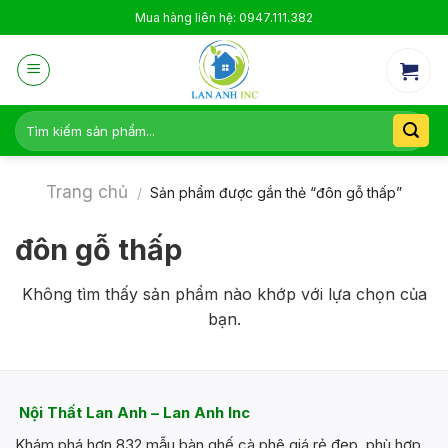
Skip
Mua hàng liên hệ: 0947.111.382
to
content
Tìm
kiếm:
Trang chủ
/
Sản phẩm được gắn thẻ “đôn gỗ thấp”
đôn gỗ thấp
Không tìm thấy sản phẩm nào khớp với lựa chọn của
bạn.
Nội Thất Lan Anh – Lan Anh Inc
Khám phá hơn 832 mẫu bàn ghế cà phê giá rẻ đẹp, phù hợp