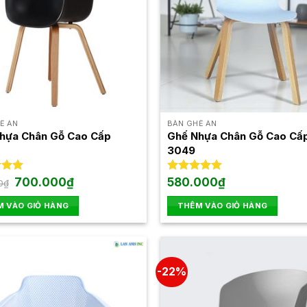
thể.
Các
tùy
chọn
có
thể
được
chọn
Ế ĂN
BÀN GHẾ ĂN
trên
hựa Chân Gỗ Cao Cấp
Ghế Nhựa Chân Gỗ Cao Cấ
3049
trang
sản
Giá
Giá
xếp
700.000
₫
Được xếp
580.000
₫
phẩm
0
₫
gốc
hiện
.00
hạng
5.00
là:
tại
5 sao
 VÀO GIỎ HÀNG
THÊM VÀO GIỎ HÀNG
750.000₫.
là:
700.000₫.
-22%