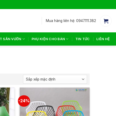
Mua hàng liên hệ: 0947.111.382
T SÂN VƯỜN
PHỤ KIỆN CHO BÀN
TIN TỨC
LIÊN HỆ
-24%