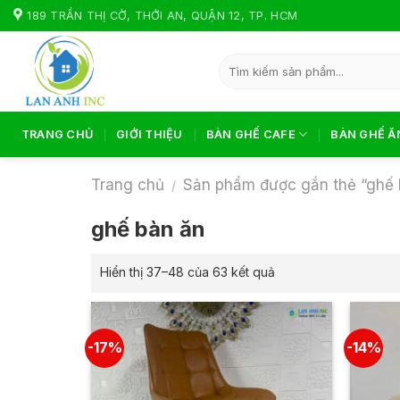
Skip
189 TRẦN THỊ CỜ, THỚI AN, QUẬN 12, TP. HCM
to
content
Tìm
kiếm:
TRANG CHỦ
GIỚI THIỆU
BÀN GHẾ CAFE
BÀN GHẾ Ă
Trang chủ
Sản phẩm được gắn thẻ “ghế 
/
ghế bàn ăn
Hiển thị 37–48 của 63 kết quả
-17%
-14%