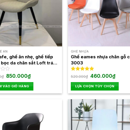
Ế ĂN
GHẾ NHỰA
fe, ghế ăn nhẹ, ghế tiếp
Ghế eames nhựa chân gỗ 
 bọc da chân sắt Loft trám
3003
AA
Giá
Giá
Giá
Giá
850.000
₫
Được xếp
460.000
₫
0
₫
520.000
₫
gốc
hiện
gốc
hiện
hạng
5.00
là:
tại
là:
tại
5 sao
 VÀO GIỎ HÀNG
LỰA CHỌN TÙY CHỌN
990.000₫.
là:
520.000₫.
là:
850.000₫.
460.00
Sản
phẩm
này
có
nhiều
biến