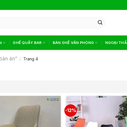
N
GHẾ QUẦY BAR
BÀN GHẾ VĂN PHÒNG
NGOẠI THẤ
bàn ăn”
/
Trang 4
-12%