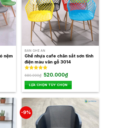
BÀN GHẾ ĂN
có nệm
Ghế nhựa cafe chân sắt sơn tĩnh
điện màu vân gỗ 3014
Giá
Giá
Được xếp
520.000
₫
680.000
₫
gốc
hiện
hạng
5.00
là:
tại
5 sao
LỰA CHỌN TÙY CHỌN
680.000₫.
là:
0₫.
520.000₫.
Sản
phẩm
này
-9%
có
nhiều
biến