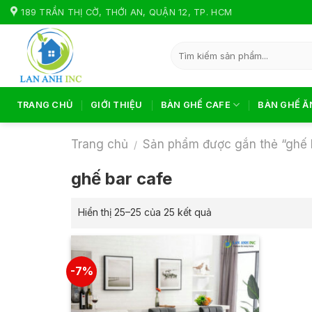
Skip
189 TRẦN THỊ CỜ, THỚI AN, QUẬN 12, TP. HCM
to
content
Tìm
kiếm:
TRANG CHỦ
GIỚI THIỆU
BÀN GHẾ CAFE
BÀN GHẾ Ă
Trang chủ
Sản phẩm được gắn thẻ “ghế 
/
ghế bar cafe
Hiển thị 25–25 của 25 kết quả
-7%