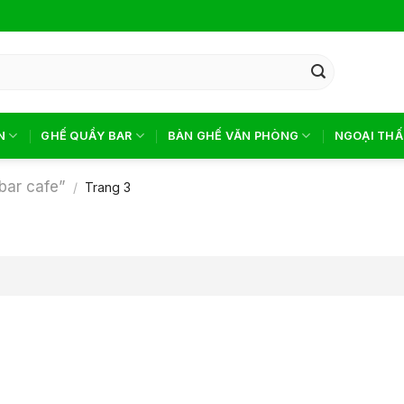
N
GHẾ QUẦY BAR
BÀN GHẾ VĂN PHÒNG
NGOẠI THẤ
bar cafe”
/
Trang 3