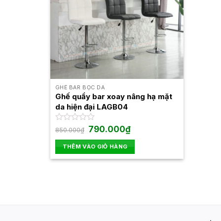
GHẾ BAR BỌC DA
Ghế quầy bar xoay nâng hạ mặt
da hiện đại LAGB04
Giá
Giá
Được
790.000
₫
850.000
₫
gốc
hiện
xếp
là:
tại
hạng
THÊM VÀO GIỎ HÀNG
850.000₫.
là:
0
790.000₫.
5
sao