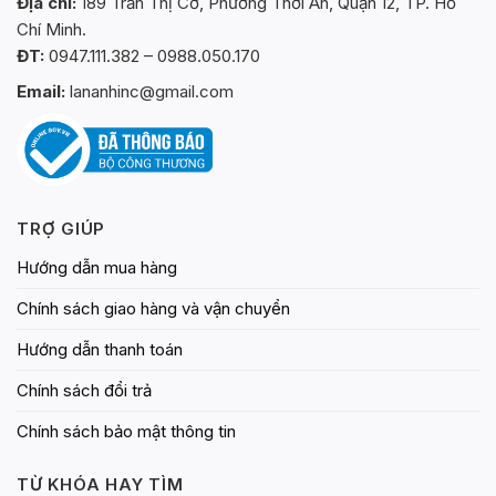
Địa chỉ:
189 Trần Thị Cờ, Phường Thới An, Quận 12, TP. Hồ
có
Chí Minh.
thể
ĐT:
0947.111.382 – 0988.050.170
được
chọn
Email:
lananhinc@gmail.com
trên
trang
sản
phẩm
TRỢ GIÚP
Hướng dẫn mua hàng
Chính sách giao hàng và vận chuyển
Hướng dẫn thanh toán
Chính sách đổi trả
Chính sách bảo mật thông tin
TỪ KHÓA HAY TÌM