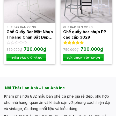
GHẾ BAR BAN CÔNG
GHẾ BAR BAN CÔNG
Ghế Quầy Bar Mặt Nhựa
Ghế quầy bar nhựa PP
Thoáng Chân Sắt Đẹp
cao cấp 3029
Hiện Đại 3031A
Giá
Giá
Giá
Giá
Được
720.000
₫
Được xếp
700.000
₫
850.000
₫
750.000
₫
gốc
hiện
gốc
hiện
xếp
hạng
5.00
là:
tại
là:
tại
hạng
5 sao
THÊM VÀO GIỎ HÀNG
LỰA CHỌN TÙY CHỌN
850.000₫.
là:
750.000₫.
là:
0
720.000₫.
700.00
Sản
5
phẩm
sao
này
có
nhiều
Nội Thất Lan Anh – Lan Anh Inc
biến
Khám phá hơn 832 mẫu bàn ghế cà phê giá rẻ đẹp, phù hợp
thể.
Các
cho nhà hàng, quán ăn và khách sạn với phong cách hiện đại
tùy
và vintage, đa dạng chất liệu và kiểu dáng.
chọn