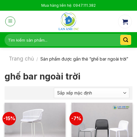
Skip
Mua hàng liên hệ: 0947.111.382
to
content
Tìm
kiếm:
Trang chủ
/
Sản phẩm được gắn thẻ “ghế bar ngoài trời”
ghế bar ngoài trời
-15%
-7%