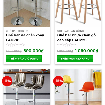
GHẾ BAR BỌC DA
GHẾ BAR BAN CÔNG
Ghế bar da chân xoay
Ghế bar nhựa chân gỗ
LADP18
cao cấp LADP25
Giá
Giá
Giá
Giá
Được
890.000
₫
Được
1.090.000
₫
1.050.000
₫
1.300.000
₫
gốc
hiện
gốc
hiện
xếp
xếp
là:
tại
là:
tại
hạng
hạng
THÊM VÀO GIỎ HÀNG
THÊM VÀO GIỎ HÀNG
1.050.000₫.
là:
1.300.000₫.
là:
0
0
890.000₫.
1.09
5
5
sao
sao
-6%
-16%