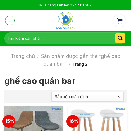
Skip
Mua hàng liên hệ: 0947.111.382
to
content
Tìm
kiếm:
Trang chủ
Sản phẩm được gắn thẻ “ghế cao
/
quán bar”
/
Trang 2
ghế cao quán bar
-15%
-16%