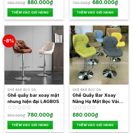
Giá
Giá
Giá
Giá
Được
880.000
₫
Được
680.000
₫
980.000
₫
750.000
₫
gốc
hiện
gốc
hiện
xếp
xếp
là:
tại
là:
tại
hạng
hạng
THÊM VÀO GIỎ HÀNG
THÊM VÀO GIỎ HÀNG
980.000₫.
là:
750.000₫.
là:
0
0
880.000₫.
680.00
5
5
sao
sao
-8%
GHẾ BAR BỌC DA
GHẾ BAR BỌC DA
Ghế quầy bar xoay mặt
Ghế Quầy Bar Xoay
nhung hiện đại LAGB05
Nâng Hạ Mặt Bọc Vải
LAB406
Giá
Giá
Được
780.000
₫
Được
880.000
₫
850.000
₫
gốc
hiện
xếp
xếp
là:
tại
hạng
hạng
THÊM VÀO GIỎ HÀNG
THÊM VÀO GIỎ HÀNG
850.000₫.
là:
0
0
780.000₫.