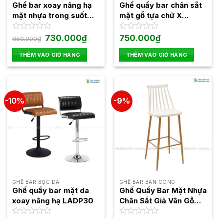
Ghế bar xoay nâng hạ
Ghế quầy bar chân sắt
mặt nhựa trong suốt
mặt gỗ tựa chữ X
LADP22
LAB4001
Giá
Giá
Được
730.000
₫
Được
750.000
₫
850.000
₫
gốc
hiện
xếp
xếp
là:
tại
hạng
hạng
THÊM VÀO GIỎ HÀNG
THÊM VÀO GIỎ HÀNG
850.000₫.
là:
0
0
730.000₫.
5
5
sao
sao
-10%
-9%
GHẾ BAR BỌC DA
GHẾ BAR BAN CÔNG
Ghế quầy bar mặt da
Ghế Quầy Bar Mặt Nhựa
xoay nâng hạ LADP30
Chân Sắt Giả Vân Gỗ
3044