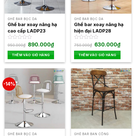
GHẾ BAR BỌC DA
GHẾ BAR BỌC DA
Ghế bar xoay nâng hạ
Ghế bar xoay nâng hạ
cao cấp LADP23
hiện đại LADP28
Giá
Giá
Giá
Giá
Được
890.000
₫
Được
630.000
₫
950.000
₫
750.000
₫
gốc
hiện
gốc
hiện
xếp
xếp
là:
tại
là:
tại
hạng
hạng
THÊM VÀO GIỎ HÀNG
THÊM VÀO GIỎ HÀNG
950.000₫.
là:
750.000₫.
là:
0
0
890.000₫.
630.000
5
5
sao
sao
-14%
GHẾ BAR BỌC DA
GHẾ BAR BAN CÔNG