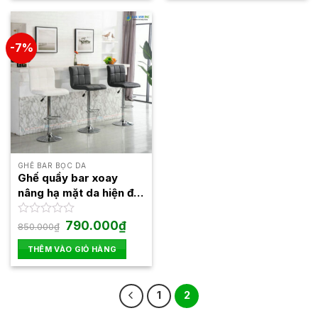
5
5
sao
sao
-7%
GHẾ BAR BỌC DA
Ghế quầy bar xoay
nâng hạ mặt da hiện đại
LAGB04
Giá
Giá
Được
790.000
₫
850.000
₫
gốc
hiện
xếp
là:
tại
hạng
THÊM VÀO GIỎ HÀNG
850.000₫.
là:
0
790.000₫.
5
sao
1
2