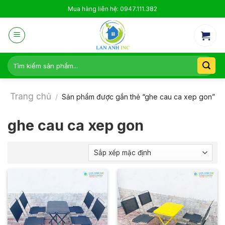
Skip
Mua hàng liên hệ: 0947.111.382
to
content
Tìm
kiếm:
Trang chủ
/
Sản phẩm được gắn thẻ “ghe cau ca xep gon”
ghe cau ca xep gon