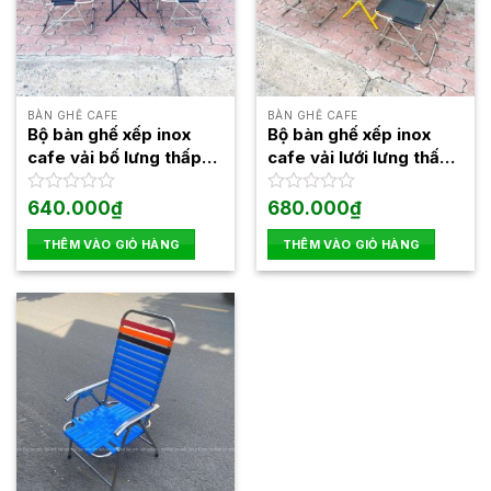
BÀN GHẾ CAFE
BÀN GHẾ CAFE
Bộ bàn ghế xếp inox
Bộ bàn ghế xếp inox
cafe vải bố lưng thấp
cafe vải lưới lưng thấp
gấp gọn giá rẻ
gấp gọn giá rẻ
Được
640.000
₫
Được
680.000
₫
xếp
xếp
hạng
hạng
THÊM VÀO GIỎ HÀNG
THÊM VÀO GIỎ HÀNG
0
0
5
5
sao
sao