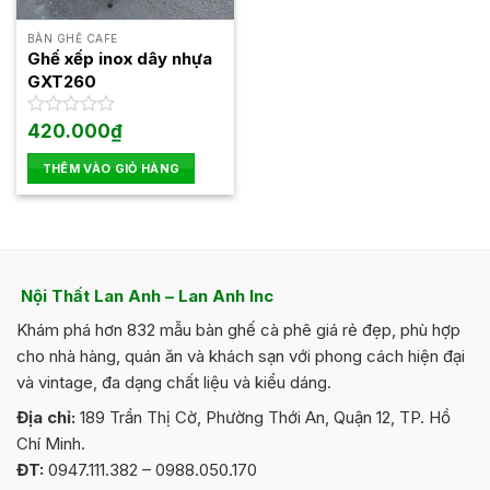
BÀN GHẾ CAFE
Ghế xếp inox dây nhựa
GXT260
Được
420.000
₫
xếp
hạng
THÊM VÀO GIỎ HÀNG
0
5
sao
Nội Thất Lan Anh – Lan Anh Inc
Khám phá hơn 832 mẫu bàn ghế cà phê giá rẻ đẹp, phù hợp
cho nhà hàng, quán ăn và khách sạn với phong cách hiện đại
và vintage, đa dạng chất liệu và kiểu dáng.
Địa chỉ:
189 Trần Thị Cờ, Phường Thới An, Quận 12, TP. Hồ
Chí Minh.
ĐT:
0947.111.382 – 0988.050.170