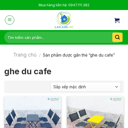
Skip
Mua hàng liên hệ: 0947.111.382
to
content
Tìm
kiếm:
Trang chủ
/
Sản phẩm được gắn thẻ “ghe du cafe”
ghe du cafe