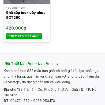
BÀN GHẾ CAFE
Ghế xếp inox dây nhựa
GXT260
Được
420.000
₫
xếp
hạng
THÊM VÀO GIỎ HÀNG
0
5
sao
Nội Thất Lan Anh – Lan Anh Inc
Khám phá hơn 832 mẫu bàn ghế cà phê giá rẻ đẹp, phù hợp
cho nhà hàng, quán ăn và khách sạn với phong cách hiện đại
và vintage, đa dạng chất liệu và kiểu dáng.
Địa chỉ:
189 Trần Thị Cờ, Phường Thới An, Quận 12, TP. Hồ
Chí Minh.
ĐT:
0947.111.382 – 0988.050.170