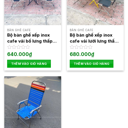
BÀN GHẾ CAFE
BÀN GHẾ CAFE
Bộ bàn ghế xếp inox
Bộ bàn ghế xếp inox
cafe vải bố lưng thấp
cafe vải lưới lưng thấp
gấp gọn giá rẻ
gấp gọn giá rẻ
Được
640.000
₫
Được
680.000
₫
xếp
xếp
hạng
hạng
THÊM VÀO GIỎ HÀNG
THÊM VÀO GIỎ HÀNG
0
0
5
5
sao
sao