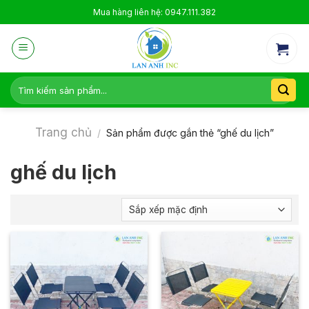
Skip
Mua hàng liên hệ: 0947.111.382
to
content
Tìm
kiếm:
Trang chủ
/
Sản phẩm được gắn thẻ “ghế du lịch”
ghế du lịch