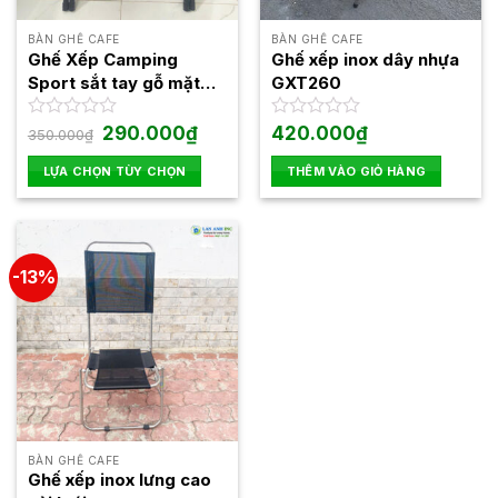
BÀN GHẾ CAFE
BÀN GHẾ CAFE
Ghế Xếp Camping
Ghế xếp inox dây nhựa
Sport sắt tay gỗ mặt
GXT260
vải oxford LANP01
Giá
Giá
Được
290.000
₫
Được
420.000
₫
350.000
₫
gốc
hiện
xếp
xếp
là:
tại
hạng
hạng
LỰA CHỌN TÙY CHỌN
THÊM VÀO GIỎ HÀNG
350.000₫.
là:
0
0
290.000₫.
Sản
5
5
phẩm
sao
sao
này
có
-13%
nhiều
biến
thể.
Các
tùy
chọn
có
thể
BÀN GHẾ CAFE
được
Ghế xếp inox lưng cao