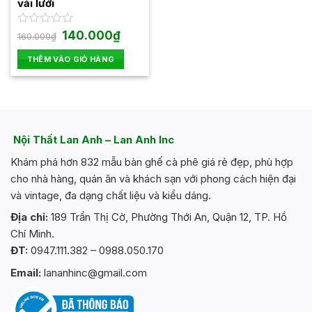
chọn
vải lưới
trên
trang
Giá
Giá
Được
140.000
₫
160.000
₫
gốc
hiện
xếp
sản
là:
tại
hạng
THÊM VÀO GIỎ HÀNG
phẩm
160.000₫.
là:
0
140.000₫.
5
sao
Nội Thất Lan Anh – Lan Anh Inc
Khám phá hơn 832 mẫu bàn ghế cà phê giá rẻ đẹp, phù hợp
cho nhà hàng, quán ăn và khách sạn với phong cách hiện đại
và vintage, đa dạng chất liệu và kiểu dáng.
Địa chỉ:
189 Trần Thị Cờ, Phường Thới An, Quận 12, TP. Hồ
Chí Minh.
ĐT:
0947.111.382 – 0988.050.170
Email:
lananhinc@gmail.com