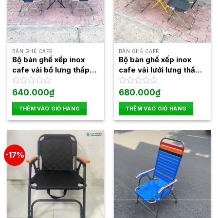
BÀN GHẾ CAFE
BÀN GHẾ CAFE
Bộ bàn ghế xếp inox
Bộ bàn ghế xếp inox
cafe vải bố lưng thấp
cafe vải lưới lưng thấp
gấp gọn giá rẻ
gấp gọn giá rẻ
Được
640.000
₫
Được
680.000
₫
xếp
xếp
hạng
hạng
THÊM VÀO GIỎ HÀNG
THÊM VÀO GIỎ HÀNG
0
0
5
5
sao
sao
-17%