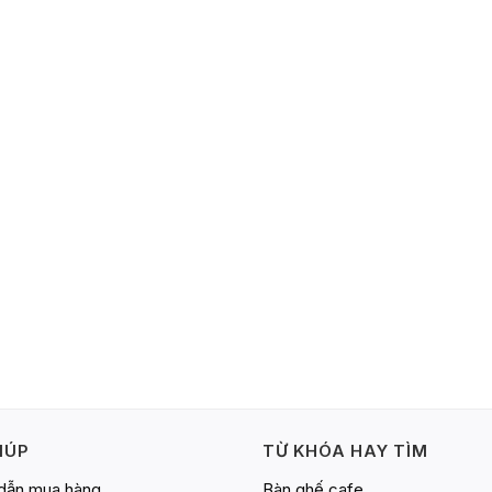
IÚP
TỪ KHÓA HAY TÌM
dẫn mua hàng
Bàn ghế cafe