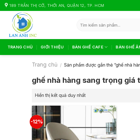
Skip
189 TRẦN THỊ CỜ, THỚI AN, QUẬN 12, TP. HCM
to
content
Tìm
kiếm:
TRANG CHỦ
GIỚI THIỆU
BÀN GHẾ CAFE
BÀN GHẾ Ă
Trang chủ
/
Sản phẩm được gắn thẻ “ghế nhà hàng
ghế nhà hàng sang trọng giá t
Hiển thị kết quả duy nhất
-12%