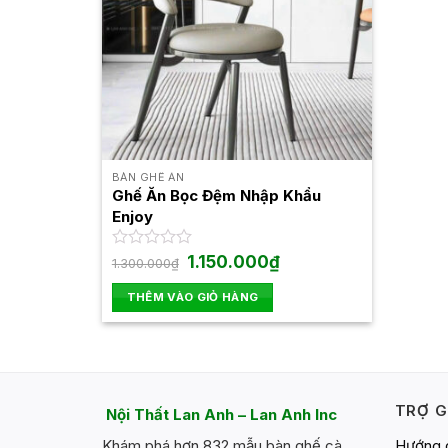
BÀN GHẾ ĂN
Ghế Ăn Bọc Đệm Nhập Khẩu
Enjoy
Giá
Giá
Được
1.150.000
₫
1.300.000
₫
gốc
hiện
xếp
là:
tại
hạng
THÊM VÀO GIỎ HÀNG
1.300.000₫.
là:
0
1.150.000₫.
5
sao
TRỢ G
Nội Thất Lan Anh – Lan Anh Inc
Hướng 
Khám phá hơn 832 mẫu bàn ghế cà