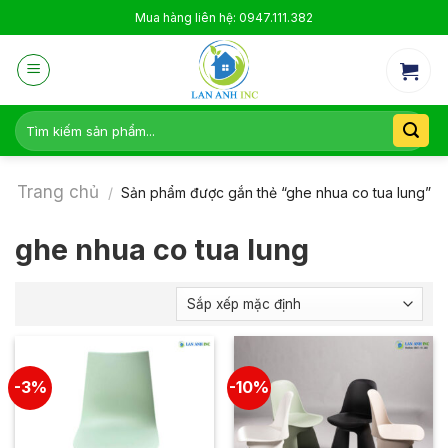
Skip
Mua hàng liên hệ: 0947.111.382
to
content
Tìm
kiếm:
Trang chủ
/
Sản phẩm được gắn thẻ “ghe nhua co tua lung”
ghe nhua co tua lung
-3%
-10%