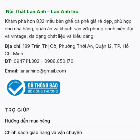
biến
biến
thể.
thể.
Nội Thất Lan Anh – Lan Anh Inc
Các
Các
Khám phá hơn 832 mẫu bàn ghế cà phê giá rẻ đẹp, phù hợp
tùy
tùy
chọn
chọn
cho nhà hàng, quán ăn và khách sạn với phong cách hiện đại
có
có
và vintage, đa dạng chất liệu và kiểu dáng.
thể
thể
Địa chỉ:
189 Trần Thị Cờ, Phường Thới An, Quận 12, TP. Hồ
được
được
Chí Minh.
chọn
chọn
trên
trên
ĐT:
0947.111.382 – 0988.050.170
trang
trang
Email:
lananhinc@gmail.com
sản
sản
phẩm
phẩm
TRỢ GIÚP
Hướng dẫn mua hàng
Chính sách giao hàng và vận chuyển