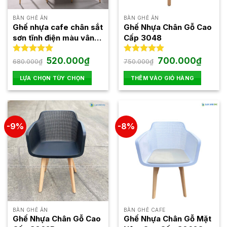
BÀN GHẾ ĂN
BÀN GHẾ ĂN
Ghế nhựa cafe chân sắt
Ghế Nhựa Chân Gỗ Cao
sơn tĩnh điện màu vân
Cấp 3048
gỗ 3014
Giá
Giá
Giá
Giá
Được xếp
520.000
₫
Được xếp
700.000
₫
680.000
₫
750.000
₫
gốc
hiện
gốc
hiện
hạng
5.00
hạng
5.00
là:
tại
là:
tại
5 sao
5 sao
LỰA CHỌN TÙY CHỌN
THÊM VÀO GIỎ HÀNG
680.000₫.
là:
750.000₫.
là:
520.000₫.
700.00
Sản
phẩm
này
có
-9%
-8%
nhiều
biến
thể.
Các
tùy
chọn
có
thể
BÀN GHẾ ĂN
BÀN GHẾ CAFE
được
Ghế Nhựa Chân Gỗ Cao
Ghế Nhựa Chân Gỗ Mặt