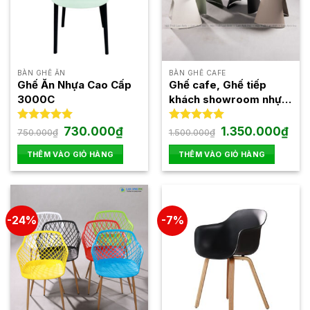
BÀN GHẾ ĂN
BÀN GHẾ CAFE
Ghế Ăn Nhựa Cao Cấp
Ghế cafe, Ghế tiếp
3000C
khách showroom nhựa
đúc cao cấp thiết kế
Italy GAI61
Giá
Giá
Giá
Giá
Được xếp
730.000
₫
Được xếp
1.350.000
₫
750.000
₫
1.500.000
₫
gốc
hiện
gốc
hiện
hạng
5.00
hạng
5.00
là:
tại
là:
tại
5 sao
5 sao
THÊM VÀO GIỎ HÀNG
THÊM VÀO GIỎ HÀNG
750.000₫.
là:
1.500.000₫.
là:
730.000₫.
1.35
-24%
-7%