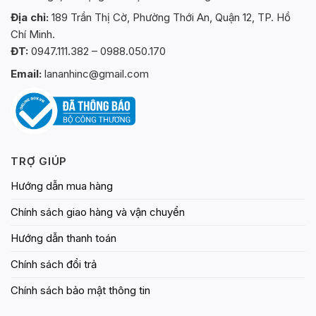
chọn
Địa chỉ:
189 Trần Thị Cờ, Phường Thới An, Quận 12, TP. Hồ
có
Chí Minh.
thể
ĐT:
0947.111.382 – 0988.050.170
được
chọn
Email:
lananhinc@gmail.com
trên
trang
sản
phẩm
TRỢ GIÚP
Hướng dẫn mua hàng
Chính sách giao hàng và vận chuyển
Hướng dẫn thanh toán
Chính sách đổi trả
Chính sách bảo mật thông tin