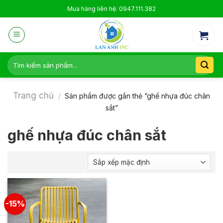
Skip
Mua hàng liên hệ: 0947.111.382
to
content
Tìm
kiếm:
Trang chủ
/
Sản phẩm được gắn thẻ “ghế nhựa đúc chân
sắt”
ghế nhựa đúc chân sắt
-15%