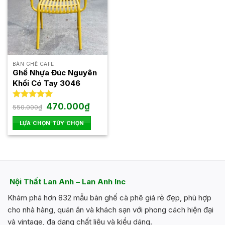
BÀN GHẾ CAFE
Ghế Nhựa Đúc Nguyên
Khối Có Tay 3046
Giá
Giá
Được xếp
470.000
₫
550.000
₫
gốc
hiện
hạng
5.00
là:
tại
5 sao
LỰA CHỌN TÙY CHỌN
550.000₫.
là:
470.000₫.
Sản
phẩm
này
có
nhiều
Nội Thất Lan Anh – Lan Anh Inc
biến
Khám phá hơn 832 mẫu bàn ghế cà phê giá rẻ đẹp, phù hợp
thể.
Các
cho nhà hàng, quán ăn và khách sạn với phong cách hiện đại
tùy
và vintage, đa dạng chất liệu và kiểu dáng.