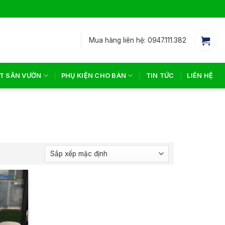
Mua hàng liên hệ: 0947.111.382
T SÂN VƯỜN
PHỤ KIỆN CHO BÀN
TIN TỨC
LIÊN HỆ