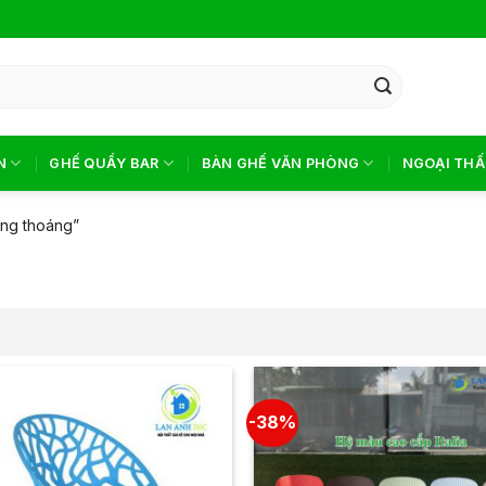
N
GHẾ QUẦY BAR
BÀN GHẾ VĂN PHÒNG
NGOẠI THẤ
ưng thoáng”
-38%