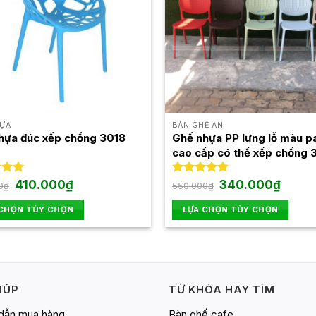
ỰA
BÀN GHẾ ĂN
hựa đúc xếp chồng 3018
Ghế nhựa PP lưng lỗ màu p
cao cấp có thể xếp chồng
Giá
Giá
Giá
Giá
xếp
410.000
₫
Được xếp
340.000
₫
0
₫
550.000
₫
gốc
hiện
gốc
hiện
.00
hạng
5.00
là:
tại
là:
tại
5 sao
 CHỌN TÙY CHỌN
LỰA CHỌN TÙY CHỌN
750.000₫.
là:
550.000₫.
là:
410.000₫.
340.00
Sản
phẩm
này
có
IÚP
TỪ KHÓA HAY TÌM
nhiều
biến
dẫn mua hàng
Bàn ghế cafe