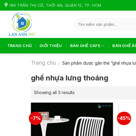
Skip
189 TRẦN THỊ CỜ, THỚI AN, QUẬN 12, TP. HCM
to
content
Tìm
kiếm:
TRANG CHỦ
GIỚI THIỆU
BÀN GHẾ CAFE
BÀN GHẾ Ă
Trang chủ
/
Sản phẩm được gắn thẻ “ghế nhựa l
ghế nhựa lưng thoáng
Showing all 3 results
-7%
-45%