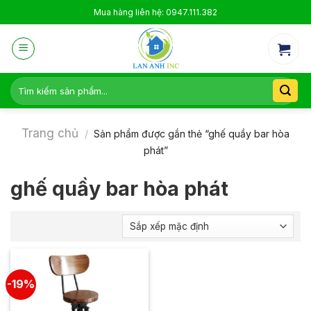
Skip
Mua hàng liên hệ: 0947.111.382
to
content
Tìm
kiếm:
Trang chủ
/
Sản phẩm được gắn thẻ “ghế quầy bar hòa
phát”
ghế quầy bar hòa phát
-19%