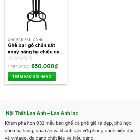
GHẾ BAR BAN CÔNG
Ghế bar gỗ chân sắt
xoay nâng hạ chiều cao
LAGB7923
Giá
Giá
Được
850.000
₫
1.050.000
₫
gốc
hiện
xếp
là:
tại
hạng
THÊM VÀO GIỎ HÀNG
1.050.000₫.
là:
0
850.000₫.
5
sao
Nội Thất Lan Anh – Lan Anh Inc
Khám phá hơn 832 mẫu bàn ghế cà phê giá rẻ đẹp, phù hợp
cho nhà hàng, quán ăn và khách sạn với phong cách hiện đại
và vintage, đa dạng chất liệu và kiểu dáng.