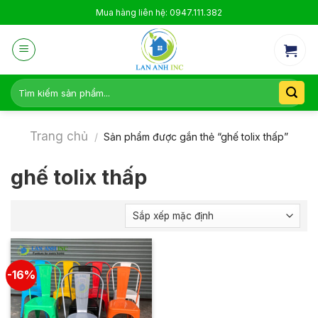
Skip
Mua hàng liên hệ: 0947.111.382
to
content
Tìm
kiếm:
Trang chủ
/
Sản phẩm được gắn thẻ “ghế tolix thấp”
ghế tolix thấp
-16%