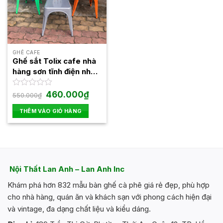
GHẾ CAFE
Ghế sắt Tolix cafe nhà
hàng sơn tĩnh điện nhập
khẩu siêu bền LAG18
Giá
Giá
Được
460.000
₫
550.000
₫
gốc
hiện
xếp
là:
tại
hạng
THÊM VÀO GIỎ HÀNG
550.000₫.
là:
0
460.000₫.
5
sao
Nội Thất Lan Anh – Lan Anh Inc
Khám phá hơn 832 mẫu bàn ghế cà phê giá rẻ đẹp, phù hợp
cho nhà hàng, quán ăn và khách sạn với phong cách hiện đại
và vintage, đa dạng chất liệu và kiểu dáng.