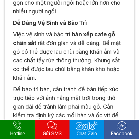
gọn cho một người ngồi hoặc lớn hơn cho
nhiều người ngồi.
Dễ Dàng Vệ Sinh và Bảo Trì
Việc vệ sinh và bảo trì
bàn xếp cafe gỗ
chân sắt
rất đơn giản và dễ dàng. Bề mặt
gỗ có thể được lau chùi bằng khăn ẩm và
các chất tẩy rửa thông thường. Khung sắt
có thể được lau chùi bằng khăn khô hoặc
khăn ẩm.
Để bảo trì bàn, cần tránh để bàn tiếp xúc
trực tiếp với ánh nắng mặt trời trong thời
gian dài để tránh làm phai màu gỗ. Cần
kiểm tra định kỳ các mối hàn và ốc vít để
đảm bảo chúng không bị lỏng lẻo. Nếu
phát hiện có dấu hiệu mối mọt hoặc gỉ sét,
Hotline
Gửi SMS
Chat Zalo
Facebook