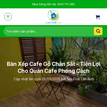
Skip
Mua hàng liên hệ: 0947.111.382
to
content
Tìm
kiếm:
Bàn Xếp Cafe Gỗ Chân Sắt – Tiện Lợi
Cho Quán Cafe Phong Cách
Cập nhật lần cuối
28/03/2025
bởi
Nội Thất Lan Anh