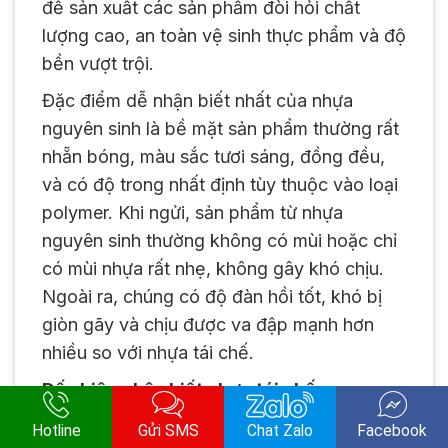
để sản xuất các sản phẩm đòi hỏi chất
lượng cao, an toàn vệ sinh thực phẩm và độ
bền vượt trội.
Đặc điểm dễ nhận biết nhất của nhựa
nguyên sinh là bề mặt sản phẩm thường rất
nhẵn bóng, màu sắc tươi sáng, đồng đều,
và có độ trong nhất định tùy thuộc vào loại
polymer. Khi ngửi, sản phẩm từ nhựa
nguyên sinh thường không có mùi hoặc chỉ
có mùi nhựa rất nhẹ, không gây khó chịu.
Ngoài ra, chúng có độ đàn hồi tốt, khó bị
giòn gãy và chịu được va đập mạnh hơn
nhiều so với nhựa tái chế.
Dấu hiệu nhận biết nhựa tái chế
Nhựa tái chế là nhựa được thu gom, phân
Hotline
Gửi SMS
Chat Zalo
Facebook