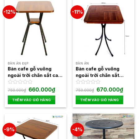
-12%
-11%
BÀN ĂN ĐẸP
BÀN ĂN
Bàn cafe gỗ vuông
Bàn cafe gỗ vuông
ngoài trời chân sắt cao
ngoài trời chân sắt
Fansipan Moon 02
Fansipan Kite 01
Giá
Giá
Giá
Giá
Được
660.000
₫
Được
670.000
₫
750.000
₫
750.000
₫
gốc
hiện
gốc
hiện
xếp
xếp
là:
tại
là:
tại
hạng
hạng
THÊM VÀO GIỎ HÀNG
THÊM VÀO GIỎ HÀNG
750.000₫.
là:
750.000₫.
là:
0
0
660.000₫.
670.000
5
5
sao
sao
-9%
-4%