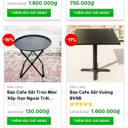
Giá
Giá
Được xếp
1.600.000
₫
Được
750.000
₫
1.800.000
₫
gốc
hiện
hạng
5.00
xếp
là:
tại
5 sao
hạng
THÊM VÀO GIỎ HÀNG
THÊM VÀO GIỎ HÀNG
1.800.000₫.
là:
0
1.600.000₫.
5
sao
-19%
-11%
BÀN CAFE
BÀN CAFE
Bàn Cafe Sắt Tròn Mini
Bàn Cafe Sắt Vuông
Xếp Gọn Ngoài Trời
BV9B
BXGR03
Giá
Giá
Giá
Giá
Được
130.000
₫
Được xếp
1.600.000
₫
160.000
₫
1.800.000
₫
gốc
hiện
gốc
hiện
xếp
hạng
5.00
là:
tại
là:
tại
hạng
5 sao
THÊM VÀO GIỎ HÀNG
THÊM VÀO GIỎ HÀNG
160.000₫.
là:
1.800.000₫.
là:
0
130.000₫.
1.60