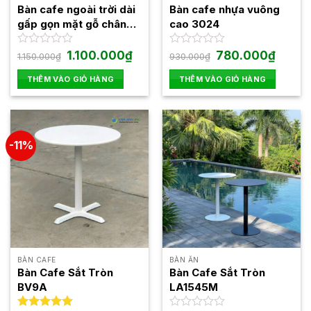
Bàn cafe ngoài trời dài
Bàn cafe nhựa vuông
gấp gọn mặt gỗ chân
cao 3024
sắt Fansipan Patio 04
Giá
Giá
Giá
Giá
Được
1.100.000
₫
Được
780.000
₫
1.150.000
₫
930.000
₫
gốc
hiện
gốc
hiện
xếp
xếp
là:
tại
là:
tại
hạng
hạng
THÊM VÀO GIỎ HÀNG
THÊM VÀO GIỎ HÀNG
1.150.000₫.
là:
930.000₫.
là:
0
0
1.100.000₫.
780.000
5
5
sao
sao
-11%
BÀN CAFE
BÀN ĂN
Bàn Cafe Sắt Tròn
Bàn Cafe Sắt Tròn
BV9A
LA1545M