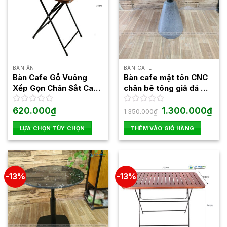
BÀN ĂN
BÀN CAFE
Bàn Cafe Gỗ Vuông
Bàn cafe mặt tôn CNC
Xếp Gọn Chân Sắt Cao
chân bê tông giả đá mài
Fansipan Patio 02
BSK08
Giá
Giá
Được
620.000
₫
Được
1.300.000
₫
1.350.000
₫
gốc
hiện
xếp
xếp
là:
tại
hạng
hạng
LỰA CHỌN TÙY CHỌN
THÊM VÀO GIỎ HÀNG
1.350.000₫.
là:
0
0
1.30
Sản
5
5
phẩm
sao
sao
này
có
-13%
-13%
nhiều
biến
thể.
Các
tùy