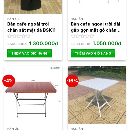
chọn
có
thể
BÀN CAFE
BÀN ĂN
được
Bàn cafe ngoài trời
Bàn cafe ngoài trời dài
chọn
chân sắt mặt đá BSK11
gấp gọn mặt gỗ chân
trên
sắt Fansipan Patio 03
trang
Giá
Giá
Giá
Giá
Được
1.300.000
₫
Được
1.050.000
₫
1.500.000
₫
1.200.000
₫
gốc
hiện
gốc
hiện
xếp
xếp
sản
là:
tại
là:
tại
hạng
hạng
THÊM VÀO GIỎ HÀNG
THÊM VÀO GIỎ HÀNG
phẩm
1.500.000₫.
là:
1.200.000₫.
là:
0
0
1.300.000₫.
1.05
5
5
sao
sao
-4%
-16%
BÀN ĂN
BÀN ĂN