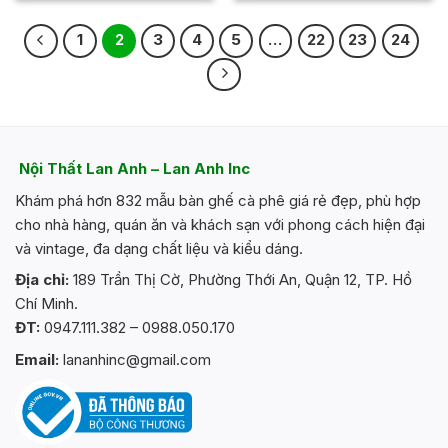
5
sao
1
2
3
4
5
…
22
23
24
Nội Thất Lan Anh – Lan Anh Inc
Khám phá hơn 832 mẫu bàn ghế cà phê giá rẻ đẹp, phù hợp
cho nhà hàng, quán ăn và khách sạn với phong cách hiện đại
và vintage, đa dạng chất liệu và kiểu dáng.
Địa chỉ:
189 Trần Thị Cờ, Phường Thới An, Quận 12, TP. Hồ
Chí Minh.
ĐT:
0947.111.382 – 0988.050.170
Email:
lananhinc@gmail.com