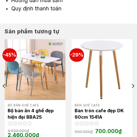
Hướng dẫn mua sắm
Quy định thanh toán
Sản phẩm tương tự
-45%
-29%
BỘ BÀN GHẾ CAFE
BÀN GHẾ CAFE
Bộ bàn ăn 4 ghế đẹp
Bàn tròn cafe đẹp DK
hiện đại BBA25
60cm 1541A
Giá
Giá
Được
4.500.000
₫
Được
700.000
₫
990.000
₫
Giá
Giá
gốc
hiện
2.460.000
₫
xếp
xếp