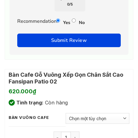
0
/
5
Recommendation?
Yes
No
Submit Review
Bàn Cafe Gỗ Vuông Xếp Gọn Chân Sắt Cao
Fansipan Patio 02
620.000
₫
Tình trạng:
Còn hàng
BÀN VUÔNG CAFE
Bàn Cafe Gỗ Vuông Xếp Gọn Chân Sắt 