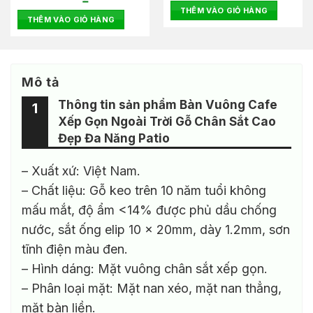
gốc
hiện
là:
tại
hạng
hạng
THÊM VÀO GIỎ HÀNG
là:
tại
990.000₫.
là:
0
0
THÊM VÀO GIỎ HÀNG
00₫.
4.500.000₫.
là:
700.00
5
2.460.000₫.
5
sao
sao
Mô tả
Thông tin sản phẩm Bàn Vuông Cafe
1
Xếp Gọn Ngoài Trời Gỗ Chân Sắt Cao
Đẹp Đa Năng Patio
– Xuất xứ: Việt Nam.
– Chất liệu: Gỗ keo trên 10 năm tuổi không
mấu mắt, độ ẩm <14% được phủ dầu chống
nước, sắt ống elip 10 x 20mm, dày 1.2mm, sơn
tĩnh điện màu đen.
– Hình dáng: Mặt vuông chân sắt xếp gọn.
– Phân loại mặt: Mặt nan xéo, mặt nan thẳng,
mặt bàn liền.