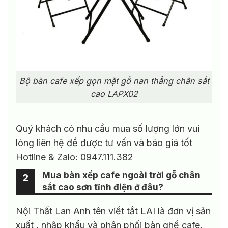
Bộ bàn cafe xếp gọn mặt gỗ nan thẳng chân sắt
cao LAPX02
Quý khách có nhu cầu mua số lượng lớn vui
lòng liên hệ để được tư vấn và báo giá tốt
Hotline & Zalo: 0947.111.382
Mua bàn xếp cafe ngoài trời gỗ chân
2
sắt cao sơn tĩnh điện ở đâu?
Nội Thất Lan Anh tên viết tắt LAI là đơn vị sản
xuất , nhập khẩu và phân phối bàn ghế cafe,