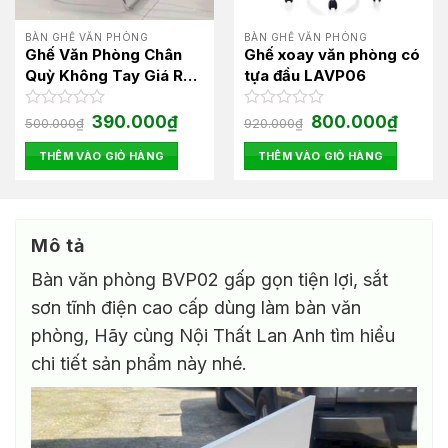
BÀN GHẾ VĂN PHÒNG
BÀN GHẾ VĂN PHÒNG
Ghế Văn Phòng Chân
Ghế xoay văn phòng có
Quỳ Không Tay Giá Rẻ
tựa đầu LAVP06
A2021
Giá
Giá
Giá
Giá
Được
390.000
₫
Được
800.000
₫
500.000
₫
920.000
₫
gốc
hiện
gốc
hiện
xếp
xếp
là:
tại
là:
tại
hạng
hạng
THÊM VÀO GIỎ HÀNG
THÊM VÀO GIỎ HÀNG
500.000₫.
là:
920.000₫.
là:
0
0
00₫.
390.000₫.
800.00
5
5
sao
sao
Mô tả
Bàn văn phòng BVP02 gấp gọn tiện lợi, sắt
sơn tĩnh điện cao cấp dùng làm bàn văn
phòng, Hãy cùng Nội Thất Lan Anh tìm hiểu
chi tiết sản phẩm này nhé.