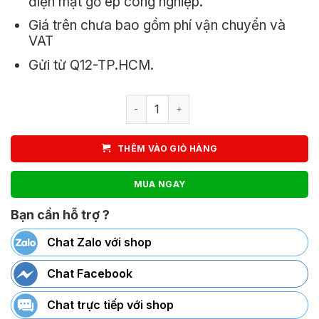
điện mặt gỗ ép công nghiệp.
Giá trên chưa bao gồm phí vận chuyển và
VAT
Gửi từ Q12-TP.HCM.
Bàn văn phòng BVP02 xếp gọn số lư
THÊM VÀO GIỎ HÀNG
MUA NGAY
Bạn cần hỗ trợ ?
Chat Zalo với shop
Chat Facebook
Chat trực tiếp với shop