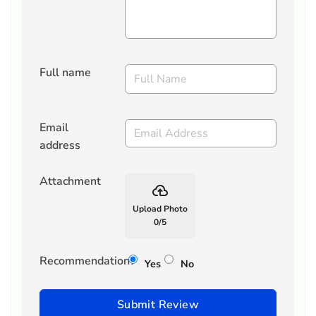
Full name
Email
address
Attachment
backup
Upload Photo
0
/
5
Recommendation?
Yes
No
Submit Review