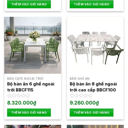
hạng
5 sao
THÊM VÀO GIỎ HÀNG
THÊM VÀO GIỎ HÀNG
0
5
sao
BÀN CAFE NGOÀI TRỜI
BÀN GHẾ ĂN
Bộ bàn ăn 6 ghế ngoài
Bộ bàn ăn 8 ghế ngoài
trời BBCF115
trời cao cấp BBCF100
Được
8.320.000
₫
Được
9.260.000
₫
xếp
xếp
hạng
hạng
THÊM VÀO GIỎ HÀNG
THÊM VÀO GIỎ HÀNG
0
0
5
5
sao
sao