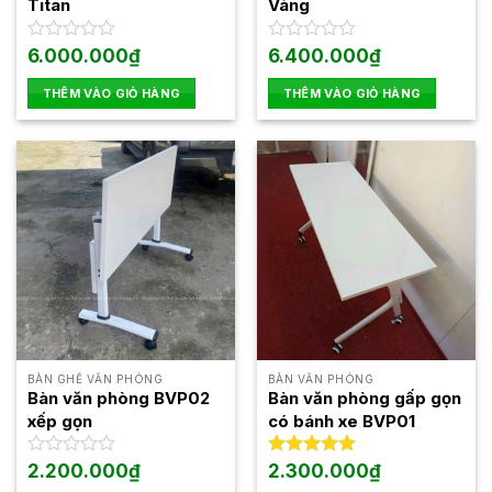
Titan
Vàng
Được
6.000.000
₫
Được
6.400.000
₫
xếp
xếp
hạng
hạng
THÊM VÀO GIỎ HÀNG
THÊM VÀO GIỎ HÀNG
0
0
5
5
sao
sao
BÀN GHẾ VĂN PHÒNG
BÀN VĂN PHÒNG
Bàn văn phòng BVP02
Bàn văn phòng gấp gọn
xếp gọn
có bánh xe BVP01
Được
2.200.000
₫
Được xếp
2.300.000
₫
xếp
hạng
5.00