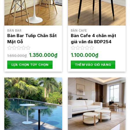
BÀN BAR
BÀN CAFE
Bàn Bar Tulip Chân Sắt
Bàn Cafe 4 chân mặt
Mặt Gỗ
giả vân đá BDP254
Giá
Giá
Được
1.350.000
₫
Được
1.100.000
₫
1.650.000
₫
gốc
hiện
xếp
xếp
là:
tại
hạng
hạng
LỰA CHỌN TÙY CHỌN
THÊM VÀO GIỎ HÀNG
1.650.000₫.
là:
0
0
1.350.000₫.
Sản
5
5
phẩm
sao
sao
này
có
nhiều
biến
thể.
Các
tùy
chọn