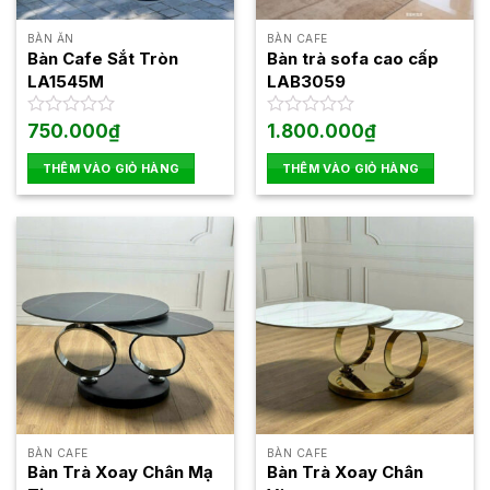
có
thể
BÀN ĂN
BÀN CAFE
được
Bàn Cafe Sắt Tròn
Bàn trà sofa cao cấp
chọn
LA1545M
LAB3059
trên
trang
Được
750.000
₫
Được
1.800.000
₫
xếp
xếp
sản
hạng
hạng
THÊM VÀO GIỎ HÀNG
THÊM VÀO GIỎ HÀNG
phẩm
0
0
5
5
sao
sao
BÀN CAFE
BÀN CAFE
Bàn Trà Xoay Chân Mạ
Bàn Trà Xoay Chân