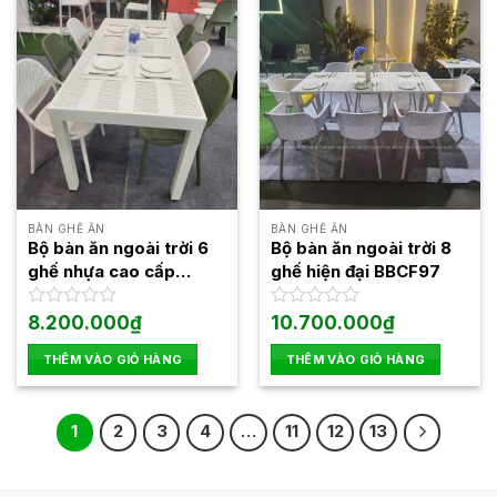
BÀN GHẾ ĂN
BÀN GHẾ ĂN
Bộ bàn ăn ngoài trời 6
Bộ bàn ăn ngoài trời 8
ghế nhựa cao cấp
ghế hiện đại BBCF97
BBCF98
Được
8.200.000
₫
Được
10.700.000
₫
xếp
xếp
hạng
hạng
THÊM VÀO GIỎ HÀNG
THÊM VÀO GIỎ HÀNG
0
0
5
5
sao
sao
1
2
3
4
…
11
12
13