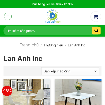
Skip
Mua hàng liên hệ: 0947.111.382
to
content
Tìm
kiếm:
Trang chủ
/
Thương hiệu
/
Lan Anh Inc
Lan Anh Inc
-18%