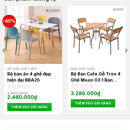
-45%
BỘ BÀN GHẾ CAFE
BÀN GHẾ CAFE
Bộ bàn ăn 4 ghế đẹp
Bộ Bàn Cafe Gỗ Tròn 4
hiện đại BBA25
Ghế Moon 03 1 Bàn
Moon 03
Được
4.500.000
₫
Được
3.280.000
₫
Giá
Giá
2.460.000
₫
xếp
xếp
gốc
hiện
hạng
hạng
THÊM VÀO GIỎ HÀNG
là:
tại
0
0
THÊM VÀO GIỎ HÀNG
4.500.000₫.
là:
5
2.460.000₫.
5
sao
sao