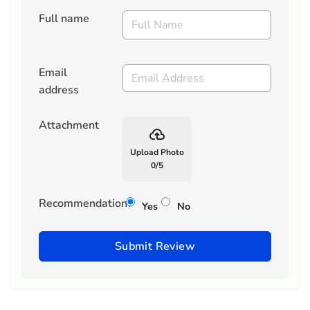
Full name
Email
address
Attachment
backup
Upload Photo
0
/
5
Recommendation?
Yes
No
Submit Review