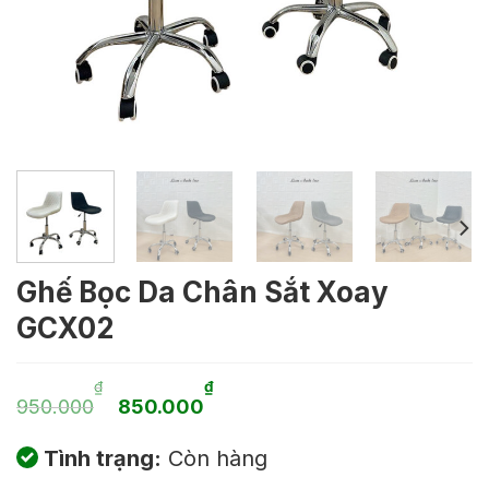
Ghế Bọc Da Chân Sắt Xoay
GCX02
Giá
Giá
₫
₫
950.000
850.000
gốc
hiện
Tình trạng:
Còn hàng
là:
tại