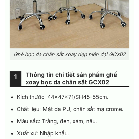
Ghế bọc da chân sắt xoay đẹp hiện đại GCX02
Thông tin chi tiết sản phẩm ghế
1
xoay bọc da chân sắt GCX02
Kích thước: 44x47x71/SH45-55cm.
Chất liệu: Mặt da PU, chân sắt mạ crome.
Màu sắc: Trắng, đen, xám, nâu.
Xuất xứ: Nhập khẩu.