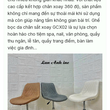
tùy
cao cấp kết hợp chân xoay 360 độ, sản phẩm
chọn
có
không chỉ mang đến sự thoải mái khi sử dụng
thể
mà còn giúp nâng tầm không gian bài trí. Ghế
được
bọc da chân sắt xoay GCX02 là sự lựa chọn
chọn
trên
hoàn hảo cho tiệm spa, nail, văn phòng, quầy
trang
thu ngân, lễ tân, quầy trang điểm, bàn làm
sản
việc gia đình…
phẩm