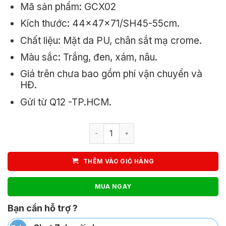
Mã sản phẩm: GCX02
950.000₫.
là:
Kích thước: 44x47x71/SH45-55cm.
850.000₫.
Chất liệu: Mặt da PU, chân sắt mạ crome.
Màu sắc: Trắng, đen, xám, nâu.
Giá trên chưa bao gồm phí vận chuyển và
HĐ.
Gửi từ Q12 -TP.HCM.
Ghế Bọc Da Chân Sắt Xoay GCX02 số
THÊM VÀO GIỎ HÀNG
MUA NGAY
Bạn cần hỗ trợ ?