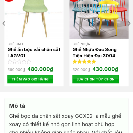
GHẾ CAFE
GHẾ NHỰA
Ghế ăn bọc vải chân sắt
Ghế Nhựa Đúc Song
LAGV01
Tiện Hiện Đại 3004
Giá
Giá
Giá
Giá
Được
480.000
₫
Được xếp
430.000
₫
560.000
₫
520.000
₫
gốc
hiện
gốc
hiện
xếp
hạng
5.00
là:
tại
là:
tại
hạng
5 sao
THÊM VÀO GIỎ HÀNG
LỰA CHỌN TÙY CHỌN
560.000₫.
là:
520.000₫.
là:
0
00₫.
480.000₫.
430.00
Sản
5
phẩm
sao
này
có
Mô tả
nhiều
Ghế bọc da chân sắt xoay GCX02 là mẫu ghế
biến
thể.
xoay có thiết kế nhỏ gọn linh hoạt phù hợp
Các
cho nhiều không gian khác nhau. Với chất liệu