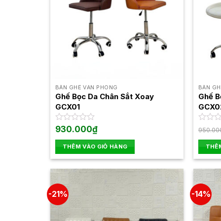
BÀN GHẾ VĂN PHÒNG
BÀN GH
Ghế Bọc Da Chân Sắt Xoay
Ghế B
GCX01
GCX0
Được
930.000
₫
Được
950.00
xếp
xếp
hạng
hạng
THÊM VÀO GIỎ HÀNG
THÊM
0
0
5
5
sao
sao
-21%
-14%