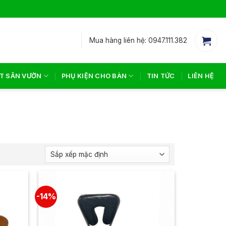
Mua hàng liên hệ: 0947.111.382
T SÂN VƯỜN
PHỤ KIỆN CHO BÀN
TIN TỨC
LIÊN HỆ
-14%