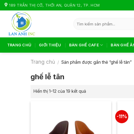
Skip
189 TRẦN THỊ CỜ, THỚI AN, QUẬN 12, TP. HCM
to
content
Tìm
kiếm:
TRANG CHỦ
GIỚI THIỆU
BÀN GHẾ CAFE
BÀN GHẾ Ă
Trang chủ
/
Sản phẩm được gắn thẻ “ghế lễ tân”
ghế lễ tân
Hiển thị 1–12 của 19 kết quả
-11%