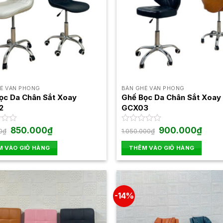
Ế VĂN PHÒNG
BÀN GHẾ VĂN PHÒNG
ọc Da Chân Sắt Xoay
Ghế Bọc Da Chân Sắt Xoay
2
GCX03
Giá
Giá
Giá
Giá
850.000
₫
Được
900.000
₫
0
₫
1.050.000
₫
gốc
hiện
gốc
hiện
xếp
là:
tại
là:
tại
hạng
 VÀO GIỎ HÀNG
THÊM VÀO GIỎ HÀNG
950.000₫.
là:
1.050.000₫.
là:
0
850.000₫.
900.0
5
sao
-14%