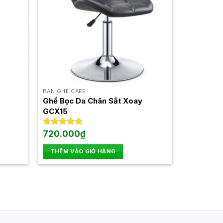
BÀN GHẾ CAFE
Ghế Bọc Da Chân Sắt Xoay
GCX15
Được xếp
720.000
₫
hạng
5.00
5 sao
THÊM VÀO GIỎ HÀNG