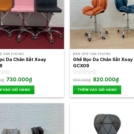
Ế VĂN PHÒNG
BÀN GHẾ VĂN PHÒNG
ọc Da Chân Sắt Xoay
Ghế Bọc Da Chân Sắt Xoay
8
GCX09
Giá
Giá
Giá
Giá
730.000
₫
Được
820.000
₫
0
₫
950.000
₫
gốc
hiện
gốc
hiện
xếp
là:
tại
là:
tại
hạng
 VÀO GIỎ HÀNG
THÊM VÀO GIỎ HÀNG
850.000₫.
là:
950.000₫.
là:
0
730.000₫.
820.00
5
sao