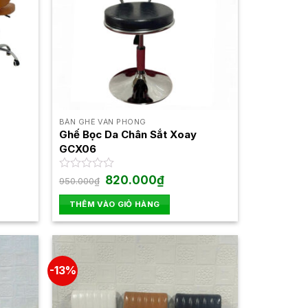
BÀN GHẾ VĂN PHÒNG
Ghế Bọc Da Chân Sắt Xoay
GCX06
Giá
Giá
Được
820.000
₫
950.000
₫
gốc
hiện
xếp
là:
tại
hạng
THÊM VÀO GIỎ HÀNG
950.000₫.
là:
0
00₫.
820.000₫.
5
sao
-13%