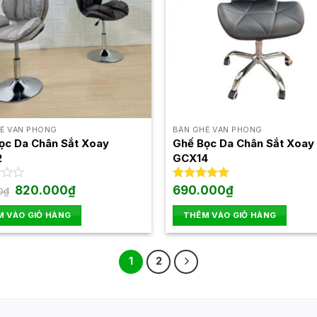
Ế VĂN PHÒNG
BÀN GHẾ VĂN PHÒNG
ọc Da Chân Sắt Xoay
Ghế Bọc Da Chân Sắt Xoay
2
GCX14
Giá
Giá
820.000
₫
Được xếp
690.000
₫
0
₫
gốc
hiện
hạng
5.00
là:
tại
5 sao
 VÀO GIỎ HÀNG
THÊM VÀO GIỎ HÀNG
950.000₫.
là:
820.000₫.
1
2