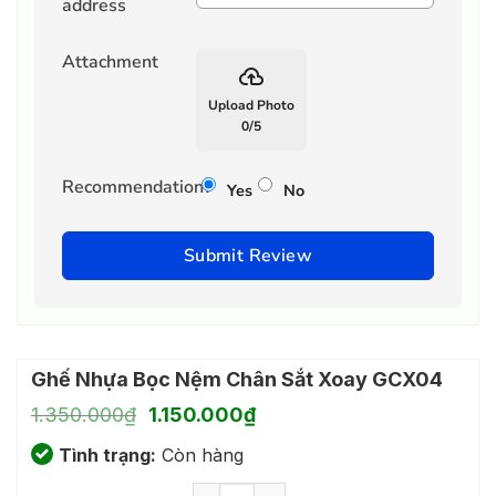
address
Attachment
backup
Upload Photo
0
/
5
Recommendation?
Yes
No
Submit Review
Ghế Nhựa Bọc Nệm Chân Sắt Xoay GCX04
Giá
Giá
1.350.000
₫
1.150.000
₫
gốc
hiện
Tình trạng:
là:
Còn hàng
tại
1.350.000₫.
là:
Ghế Nhựa Bọc Nệm Chân Sắt Xoay GC