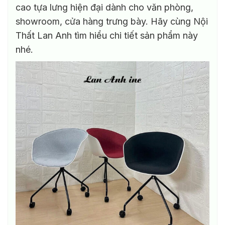
thể.
cao tựa lưng hiện đại dành cho văn phòng,
Các
showroom, cửa hàng trưng bày. Hãy cùng Nội
tùy
Thất Lan Anh tìm hiểu chi tiết sản phẩm này
chọn
có
nhé.
thể
được
chọn
trên
trang
sản
phẩm