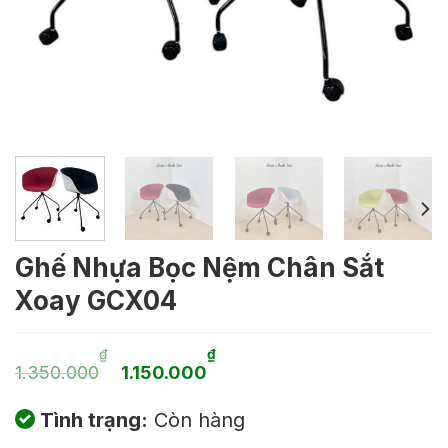
Ghế Nhựa Bọc Nệm Chân Sắt
Xoay GCX04
Giá
Giá
₫
₫
1.350.000
1.150.000
gốc
hiện
Tình trạng:
Còn hàng
là:
tại