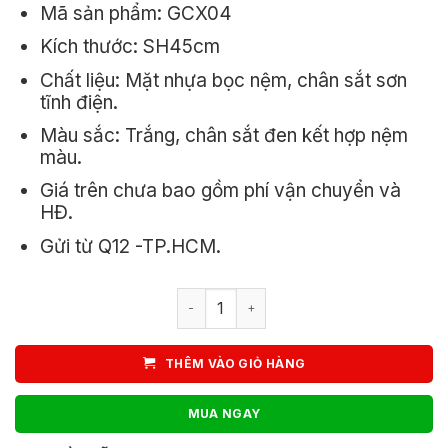
Mã sản phẩm: GCX04
1.350.000₫.
là:
Kích thước: SH45cm
1.150.000₫.
Chất liệu: Mặt nhựa bọc nệm, chân sắt sơn
tĩnh điện.
Màu sắc: Trắng, chân sắt đen kết hợp nệm
màu.
Giá trên chưa bao gồm phí vận chuyển và
HĐ.
Gửi từ Q12 -TP.HCM.
Ghế Nhựa Bọc Nệm Chân Sắt Xoay GC
THÊM VÀO GIỎ HÀNG
MUA NGAY