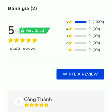
Đánh giá (2)
2
(100%)
5
5
0
(0%)
4
grade
Very Good
/5
0
(0%)
3
0
(0%)
2
Total
2
reviews
0
(0%)
1
WRITE A REVIEW
Công Thành
C