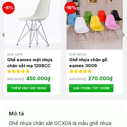
-6%
-16%
GHẾ CAFE
GHẾ NHỰA
Ghế eames mặt nhựa
Ghế nhựa chân gỗ
chân sắt mạ 1208CC
eames 3009
Giá
Giá
Giá
Giá
Được xếp
450.000
₫
Được xếp
270.000
₫
480.000
₫
320.000
₫
gốc
hiện
gốc
hiện
hạng
5.00
hạng
5.00
là:
tại
là:
tại
5 sao
5 sao
THÊM VÀO GIỎ HÀNG
LỰA CHỌN TÙY CHỌN
480.000₫.
là:
320.000₫.
là:
00₫.
450.000₫.
270.000
Sản
phẩm
này
có
Mô tả
nhiều
Ghế nhựa chân sắt GCX04 là mẫu ghế nhựa
biến