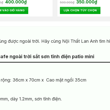
Giá
Giá
Giá
Giá
xếp
400.000
₫
Được xếp
350.000
₫
0
₫
500.000
₫
gốc
hiện
gốc
hiện
.00
hạng
5.00
là:
tại
là:
tại
5 sao
 VÀO GIỎ HÀNG
LỰA CHỌN TÙY CHỌN
680.000₫.
là:
500.000₫.
là:
400.000₫.
350.000
Sản
phẩm
này
có
nhiều
ùng được ngoài trời. Hãy cùng Nội Thất Lan Anh tìm h
biến
thể.
fe ngoài trời sắt sơn tĩnh điện patio mini
Các
tùy
chọn
có
thể
ều rộng: 36cm x 70cm x Cao mặt ngồi 35cm
được
chọn
trên
20mm, dày 1.2mm, sơn tĩnh điện.
trang
sản