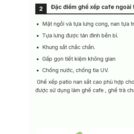
Đặc điểm ghế xếp cafe ngoài tr
2
Mặt ngồi và tựa lưng cong, nan tựa t
Tựa lưng được tán đinh bền bỉ.
Khung sắt chắc chắn.
Gấp gọn tiết kiệm không gian
Chống nước, chống tia UV.
Ghế xếp patio nan sắt cao phù hợp cho
được sử dụng làm ghế cafe , ghế trà c