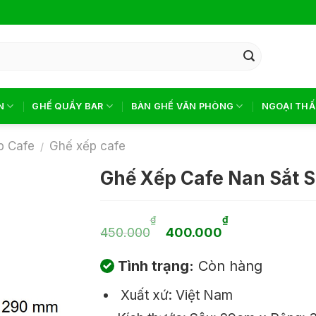
N
GHẾ QUẦY BAR
BÀN GHẾ VĂN PHÒNG
NGOẠI THẤ
p Cafe
Ghế xếp cafe
/
Ghế Xếp Cafe Nan Sắt S
Giá
Giá
₫
₫
450.000
400.000
gốc
hiện
Tình trạng:
Còn hàng
là:
tại
Xuất xứ: Việt Nam
450.000₫.
là: