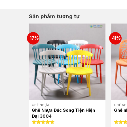
Sản phẩm tương tự
-17%
-41%
GHẾ NHỰA
GHẾ NH
ắt LAGV02
Ghế Nhựa Đúc Song Tiện Hiện
Ghế n
Đại 3004