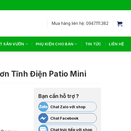
Mua hàng liên hệ: 0947.111.382
T SÂN VƯỜN
PHỤ KIỆN CHO BÀN
TIN TỨC
LIÊN HỆ
ơn Tĩnh Điện Patio Mini
Bạn cần hỗ trợ ?
Chat Zalo với shop
Chat Facebook
Chat trực tiếp với shop