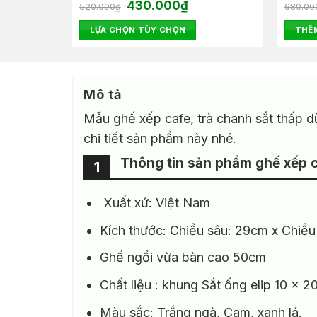
Giá
Giá
Được xếp
430.000
₫
Được 
520.000
₫
680.00
n
gốc
hiện
hạng
5.00
hạng
5
là:
tại
5 sao
5 sao
LỰA CHỌN TÙY CHỌN
THÊM
520.000₫.
là:
.000₫.
430.000₫.
Sản
phẩm
này
Mô tả
có
nhiều
Mẫu ghế xếp cafe, trà chanh sắt thấp d
biến
chi tiết sản phẩm này nhé.
thể.
Thông tin sản phẩm ghế xếp ca
Các
1
tùy
chọn
Xuất xứ: Việt Nam
có
thể
Kích thước: Chiều sâu: 29cm x Chi
được
Ghế ngồi vừa bàn cao 50cm
chọn
trên
Chất liệu : khung Sắt ống elip 10 x 
trang
sản
Màu sắc: Trắng ngà, Cam, xanh lá.