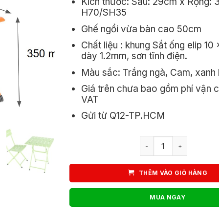
Kích thước: Sâu: 29cm x Rộng:
400.0
H70/SH35
Ghế ngồi vừa bàn cao 50cm
Chất liệu : khung Sắt ống elip 1
dày 1.2mm, sơn tĩnh điện.
Màu sắc: Trắng ngà, Cam, xanh 
Giá trên chưa bao gồm phí vận 
VAT
Gửi từ Q12-TP.HCM
Ghế Xếp Cafe Nan Sắt 
THÊM VÀO GIỎ HÀNG
MUA NGAY