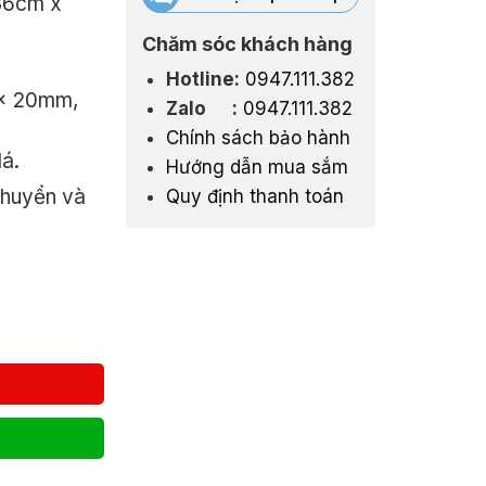
 36cm x
00₫.
Chăm sóc khách hàng
Hotline:
0947.111.382
0 x 20mm,
Zalo :
0947.111.382
Chính sách bảo hành
lá.
Hướng dẫn mua sắm
chuyển và
Quy định thanh toán
Sơn Tĩnh Điện Patio Mini số lượng