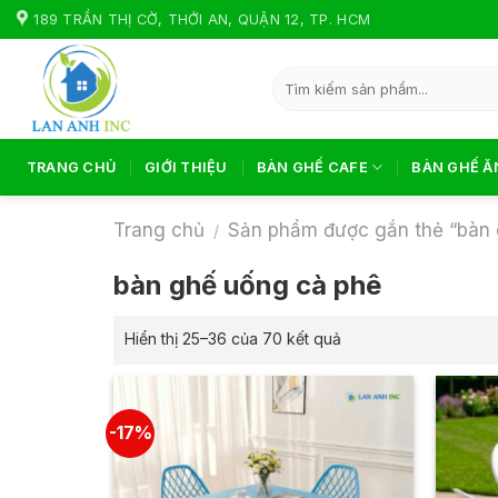
Skip
189 TRẦN THỊ CỜ, THỚI AN, QUẬN 12, TP. HCM
to
content
Tìm
kiếm:
TRANG CHỦ
GIỚI THIỆU
BÀN GHẾ CAFE
BÀN GHẾ Ă
Trang chủ
Sản phẩm được gắn thẻ “bàn 
/
bàn ghế uống cà phê
Hiển thị 25–36 của 70 kết quả
-17%