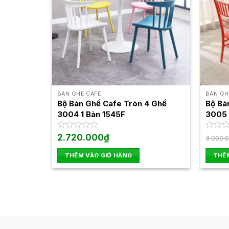
BÀN GHẾ CAFE
BÀN GH
Bộ Bàn Ghế Cafe Tròn 4 Ghế
Bộ Bà
3004 1 Bàn 1545F
3005 
Được
2.720.000
₫
Được
3.000.
xếp
xếp
hạng
hạng
THÊM VÀO GIỎ HÀNG
THÊM
0
0
5
5
sao
sao