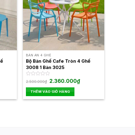
BÀN ĂN 4 GHẾ
hế
Bộ Bàn Ghế Cafe Tròn 4 Ghế
3008 1 Bàn 3025
Giá
Giá
Được
2.360.000
₫
2.500.000
₫
gốc
hiện
xếp
là:
tại
hạng
THÊM VÀO GIỎ HÀNG
2.500.000₫.
là:
0
2.360.000₫.
5
sao