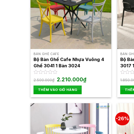
BÀN GHẾ CAFE
BÀN GH
Bộ Bàn Ghế Cafe Nhựa Vuông 4
Bộ Bà
Ghế 3041 1 Bàn 3024
3017 
Giá
Giá
Được
2.210.000
₫
Được
2.500.000
₫
1.850.0
gốc
hiện
xếp
xếp
là:
tại
hạng
hạng
THÊM VÀO GIỎ HÀNG
THÊM
2.500.000₫.
là:
0
0
2.210.000₫.
5
5
sao
sao
-26%