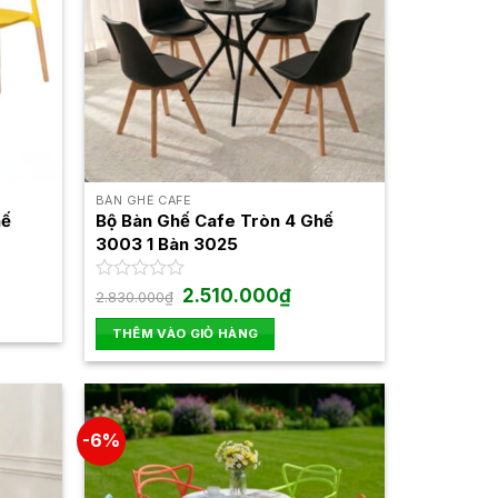
BÀN GHẾ CAFE
hế
Bộ Bàn Ghế Cafe Tròn 4 Ghế
3003 1 Bàn 3025
Giá
Giá
Được
2.510.000
₫
2.830.000
₫
gốc
hiện
xếp
là:
tại
hạng
THÊM VÀO GIỎ HÀNG
2.830.000₫.
là:
0
2.510.000₫.
5
sao
-6%