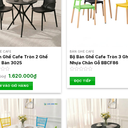
Ế CAFE
BÀN GHẾ CAFE
n Ghế Cafe Tròn 2 Ghế
Bộ Bàn Ghế Cafe Tròn 3 G
1 Bàn 3025
Nhựa Chân Gỗ BBCF86
Giá
Giá
1.620.000
₫
Được
00
₫
gốc
hiện
xếp
ĐỌC TIẾP
là:
tại
hạng
 VÀO GIỎ HÀNG
1.850.000₫.
là:
0
1.620.000₫.
5
sao