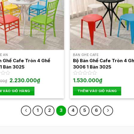
Ế ĂN
BÀN GHẾ CAFE
n Ghế Cafe Tròn 4 Ghế
Bộ Bàn Ghế Cafe Tròn 4 G
1 Bàn 3025
3006 1 Bàn 3025
Giá
Giá
2.230.000
₫
Được
1.530.000
₫
000
₫
gốc
hiện
xếp
là:
tại
hạng
 VÀO GIỎ HÀNG
THÊM VÀO GIỎ HÀNG
3.000.000₫.
là:
0
2.230.000₫.
5
sao
1
2
3
4
5
6