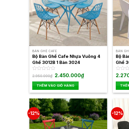
BÀN GHẾ CAFE
BÀN GH
Bộ Bàn Ghế Cafe Nhựa Vuông 4
Bộ Bà
Ghế 3012B 1 Bàn 3024
Ghế 3
Giá
Giá
Được
2.450.000
₫
Được
2.27
2.950.000
₫
gốc
hiện
xếp
xếp
là:
tại
hạng
hạng
THÊM VÀO GIỎ HÀNG
THÊM
2.950.000₫.
là:
0
0
2.450.000₫.
5
5
sao
sao
-12%
-12%