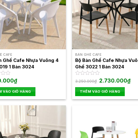
Ế CAFE
BÀN GHẾ CAFE
n Ghế Cafe Nhựa Vuông 4
Bộ Bàn Ghế Cafe Nhựa Vuô
019 1 Bàn 3024
Ghế 3022 1 Bàn 3024
Giá
Giá
0.000
₫
Được
2.730.000
₫
3.250.000
₫
gốc
hiệ
xếp
là:
tại
hạng
 VÀO GIỎ HÀNG
THÊM VÀO GIỎ HÀNG
3.250.000₫.
là:
0
2.7
5
sao