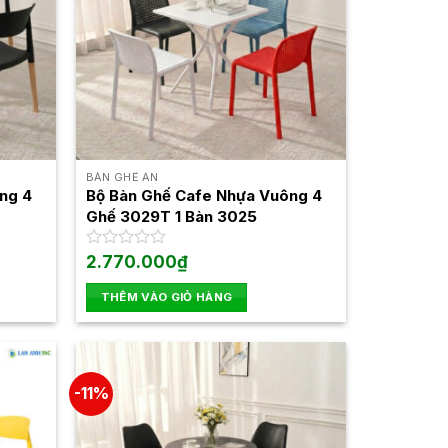
BÀN GHẾ ĂN
ng 4
Bộ Bàn Ghế Cafe Nhựa Vuông 4
Ghế 3029T 1 Bàn 3025
Được
2.770.000
₫
n
xếp
hạng
THÊM VÀO GIỎ HÀNG
0
30.000₫.
5
sao
-11%