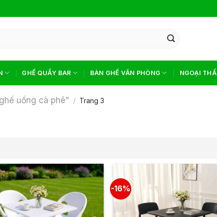
N
GHẾ QUẦY BAR
BÀN GHẾ VĂN PHÒNG
NGOẠI THẤ
ghế uống cà phê”
/
Trang 3
-16%