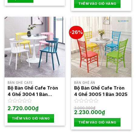
là:
tại
hạng
hạng
THÊM VÀO GIỎ HÀNG
2.830.000₫.
là:
0
0
2.51
5
5
sao
sao
-26%
BÀN GHẾ CAFE
BÀN GHẾ ĂN
Bộ Bàn Ghế Cafe Tròn
Bộ Bàn Ghế Cafe Tròn
4 Ghế 3004 1 Bàn
4 Ghế 3005 1 Bàn 3025
1545F
Được
2.720.000
₫
Được
3.000.000
₫
Giá
Giá
2.230.000
₫
xếp
xếp
gốc
hiện
hạng
hạng
THÊM VÀO GIỎ HÀNG
là:
tại
0
0
THÊM VÀO GIỎ HÀNG
3.000.000₫.
là:
5
5
2.230.000₫.
sao
sao