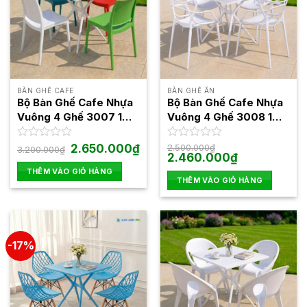
BÀN GHẾ CAFE
BÀN GHẾ ĂN
Bộ Bàn Ghế Cafe Nhựa
Bộ Bàn Ghế Cafe Nhựa
Vuông 4 Ghế 3007 1
Vuông 4 Ghế 3008 1
Bàn 3024
Bàn 3024
Giá
Giá
Được
2.650.000
₫
Được
2.500.000
₫
3.200.000
₫
gốc
hiện
Giá
Giá
2.460.000
₫
xếp
xếp
là:
tại
gốc
hiện
hạng
hạng
THÊM VÀO GIỎ HÀNG
3.200.000₫.
là:
là:
tại
0
0
THÊM VÀO GIỎ HÀNG
2.650.000₫.
2.500.000₫.
là:
5
5
2.460.000₫.
sao
sao
-17%