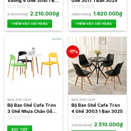
Vuông 4 Ghế 3041 1 Bàn
Ghế 3017 1 Bàn 3025
3024
Giá
Giá
Giá
Giá
Được
2.210.000
₫
Được
1.620.000
₫
2.500.000
₫
1.850.000
₫
gốc
hiện
gốc
hiện
xếp
xếp
là:
tại
là:
tại
hạng
hạng
THÊM VÀO GIỎ HÀNG
THÊM VÀO GIỎ HÀNG
2.500.000₫.
là:
1.850.000₫.
là:
0
0
2.210.000₫.
1.62
5
5
sao
sao
-11%
BÀN GHẾ CAFE
BÀN GHẾ CAFE
Bộ Bàn Ghế Cafe Tròn
Bộ Bàn Ghế Cafe Tròn
3 Ghế Nhựa Chân Gỗ
4 Ghế 3003 1 Bàn 3025
BBCF86
Giá
Giá
Được
Được
2.510.000
₫
2.830.000
₫
gốc
hiện
xếp
xếp
ĐỌC TIẾP