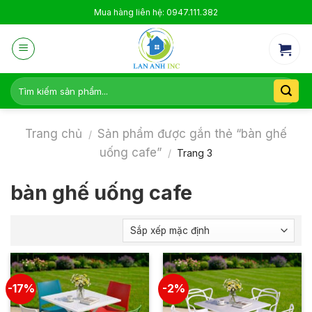
Skip
Mua hàng liên hệ: 0947.111.382
to
content
Tìm
kiếm:
Trang chủ
Sản phẩm được gắn thẻ “bàn ghế
/
uống cafe”
/
Trang 3
bàn ghế uống cafe
-17%
-2%