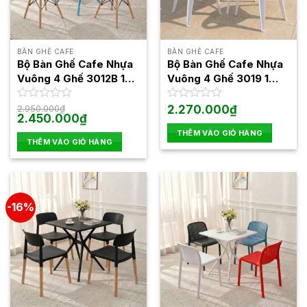
BÀN GHẾ CAFE
BÀN GHẾ CAFE
Bộ Bàn Ghế Cafe Nhựa
Bộ Bàn Ghế Cafe Nhựa
Vuông 4 Ghế 3012B 1
Vuông 4 Ghế 3019 1
Bàn 3024
Bàn 3024
Được
2.950.000
₫
Được
2.270.000
₫
Giá
Giá
2.450.000
₫
xếp
xếp
gốc
hiện
hạng
hạng
THÊM VÀO GIỎ HÀNG
là:
tại
0
0
THÊM VÀO GIỎ HÀNG
2.950.000₫.
là:
5
2.450.000₫.
5
sao
sao
-16%