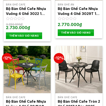
BÀN GHẾ CAFE
BÀN GHẾ ĂN
Bộ Bàn Ghế Cafe Nhựa
Bộ Bàn Ghế Cafe Nhựa
Vuông 4 Ghế 3022 1
Vuông 4 Ghế 3029T 1
Bàn 3024
Bàn 3025
Được
3.250.000
₫
Được
2.770.000
₫
Giá
Giá
2.730.000
₫
xếp
xếp
gốc
hiện
hạng
hạng
THÊM VÀO GIỎ HÀNG
là:
tại
0
0
THÊM VÀO GIỎ HÀNG
3.250.000₫.
là:
5
2.730.000₫.
5
sao
sao
-12%
-12%
BÀN GHẾ CAFE
BÀN GHẾ CAFE
Bộ Bàn Ghế Cafe Nhựa
Bộ Bàn Ghế Cafe Tròn 2