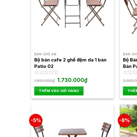
BÀN GHẾ ĂN
BÀN GH
Bộ bàn cafe 2 ghế đệm da 1 bàn
Bộ Bà
Patio 02
Bàn P
Giá
Giá
Được
1.730.000
₫
Được
1.800.000
₫
2.900.
gốc
hiện
xếp
xếp
là:
tại
hạng
hạng
THÊM VÀO GIỎ HÀNG
THÊM
1.800.000₫.
là:
0
0
1.730.000₫.
5
5
sao
sao
-5%
-8%