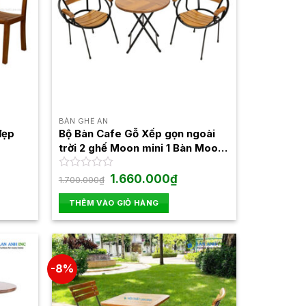
BÀN GHẾ ĂN
đẹp
Bộ Bàn Cafe Gỗ Xếp gọn ngoài
trời 2 ghế Moon mini 1 Bàn Moon
Mini
Giá
Giá
Được
1.660.000
₫
1.700.000
₫
gốc
hiện
xếp
là:
tại
hạng
THÊM VÀO GIỎ HÀNG
1.700.000₫.
là:
0
1.660.000₫.
5
sao
-8%