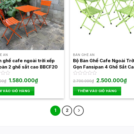
Ế ĂN
BÀN GHẾ ĂN
 ghế cafe ngoài trời xếp
Bộ Bàn Ghế Cafe Ngoài Trờ
 bàn 2 ghế sắt cao BBCF20
Gọn Fansipan 4 Ghế Sắt Ca
Bàn Sắt Cao
Giá
Giá
Giá
Giá
1.580.000
₫
Được
2.500.000
₫
00
₫
2.700.000
₫
gốc
hiện
gốc
hiệ
xếp
là:
tại
là:
tại
hạng
 VÀO GIỎ HÀNG
THÊM VÀO GIỎ HÀNG
1.700.000₫.
là:
2.700.000₫.
là:
0
1.580.000₫.
2.5
5
sao
1
2