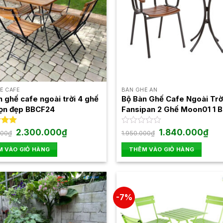
Ế CAFE
BÀN GHẾ ĂN
 ghế cafe ngoài trời 4 ghế
Bộ Bàn Ghế Cafe Ngoài Trờ
ọn đẹp BBCF24
Fansipan 2 Ghế Moon01 1 
Moon01
Giá
Giá
Giá
Giá
xếp
2.300.000
₫
Được
1.840.000
₫
000
₫
1.950.000
₫
gốc
hiện
gốc
hiện
.00
xếp
là:
tại
là:
tại
hạng
 VÀO GIỎ HÀNG
THÊM VÀO GIỎ HÀNG
2.500.000₫.
là:
1.950.000₫.
là:
0
2.300.000₫.
1.84
5
sao
-7%