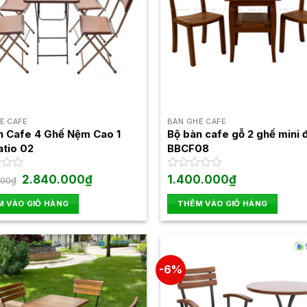
Ế CAFE
BÀN GHẾ CAFE
n Cafe 4 Ghế Nệm Cao 1
Bộ bàn cafe gỗ 2 ghế mini 
atio 02
BBCF08
Giá
Giá
2.840.000
₫
Được
1.400.000
₫
000
₫
gốc
hiện
xếp
là:
tại
hạng
 VÀO GIỎ HÀNG
THÊM VÀO GIỎ HÀNG
2.900.000₫.
là:
0
2.840.000₫.
5
sao
-6%