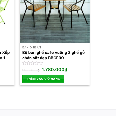
BÀN GHẾ ĂN
i Xếp
Bộ bàn ghế cafe vuông 2 ghế gỗ
o 1
chân sắt đẹp BBCF30
Giá
Giá
Được
1.780.000
₫
1.900.000
₫
n
gốc
hiện
xếp
là:
tại
hạng
THÊM VÀO GIỎ HÀNG
1.900.000₫.
là:
0
00.000₫.
1.780.000₫.
5
sao