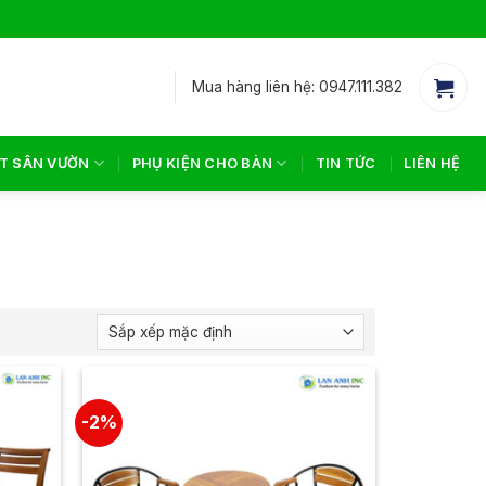
Mua hàng liên hệ: 0947.111.382
T SÂN VƯỜN
PHỤ KIỆN CHO BÀN
TIN TỨC
LIÊN HỆ
-2%