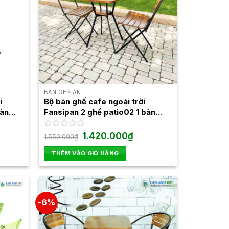
BÀN GHẾ ĂN
i
Bộ bàn ghế cafe ngoài trời
Bàn
Fansipan 2 ghế patio02 1 bàn
moon04
Giá
Giá
Được
1.420.000
₫
1.550.000
₫
gốc
hiện
xếp
là:
tại
hạng
THÊM VÀO GIỎ HÀNG
1.550.000₫.
là:
0
0.000₫.
1.420.000₫.
5
sao
-6%