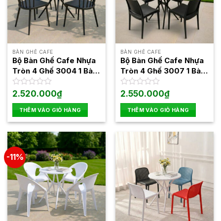
BÀN GHẾ CAFE
BÀN GHẾ CAFE
Bộ Bàn Ghế Cafe Nhựa
Bộ Bàn Ghế Cafe Nhựa
Tròn 4 Ghế 3004 1 Bàn
Tròn 4 Ghế 3007 1 Bàn
3025
3025
Được
2.520.000
₫
Được
2.550.000
₫
xếp
xếp
hạng
hạng
THÊM VÀO GIỎ HÀNG
THÊM VÀO GIỎ HÀNG
0
0
5
5
sao
sao
-11%