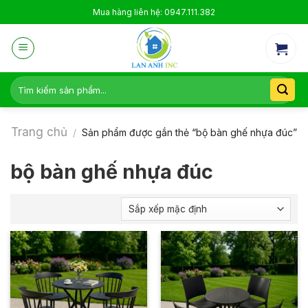
Skip
Mua hàng liên hệ: 0947.111.382
to
content
Tìm
kiếm:
Trang chủ
/
Sản phẩm được gắn thẻ “bộ bàn ghế nhựa đúc”
bộ bàn ghế nhựa đúc