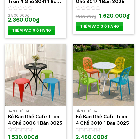
Tròn 4 Ghế 3041 1 Bàn
Ghế 3017 1 Bàn 3025
3025
Giá
Giá
Được
2.500.000
₫
Được
1.620.000
₫
1.850.000
₫
Giá
Giá
gốc
hiện
2.360.000
₫
xếp
xếp
gốc
hiện
là:
tại
hạng
hạng
THÊM VÀO GIỎ HÀNG
là:
tại
1.850.000₫.
là:
0
0
THÊM VÀO GIỎ HÀNG
2.500.000₫.
là:
1.62
5
2.360.000₫.
5
sao
sao
BÀN GHẾ CAFE
BÀN GHẾ CAFE
Bộ Bàn Ghế Cafe Tròn
Bộ Bàn Ghế Cafe Tròn
4 Ghế 3006 1 Bàn 3025
4 Ghế 3010 1 Bàn 3025
Được
1.530.000
₫
Được
2.480.000
₫