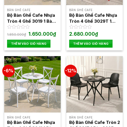
BÀN GHẾ CAFE
BÀN GHẾ CAFE
Bộ Bàn Ghế Cafe Nhựa
Bộ Bàn Ghế Cafe Nhựa
Tròn 4 Ghế 3019 1 Bàn
Tròn 4 Ghế 3029T 1
3025
Bàn 3025
Giá
Giá
Được
1.650.000
₫
Được
2.680.000
₫
1.850.000
₫
gốc
hiện
xếp
xếp
là:
tại
hạng
hạng
THÊM VÀO GIỎ HÀNG
THÊM VÀO GIỎ HÀNG
1.850.000₫.
là:
0
0
1.650.000₫.
5
5
sao
sao
-6%
-12%
BÀN GHẾ CAFE
BÀN GHẾ CAFE
Bộ Bàn Ghế Cafe Nhựa
Bộ Bàn Ghế Cafe Tròn 2