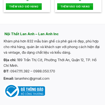
xếp
xếp
hạng
hạng
THÊM VÀO GIỎ HÀNG
THÊM VÀO GIỎ HÀNG
0
0
5
5
sao
sao
Nội Thất Lan Anh – Lan Anh Inc
Khám phá hơn 832 mẫu bàn ghế cà phê giá rẻ đẹp, phù hợp
cho nhà hàng, quán ăn và khách sạn với phong cách hiện đại
và vintage, đa dạng chất liệu và kiểu dáng.
Địa chỉ:
189 Trần Thị Cờ, Phường Thới An, Quận 12, TP. Hồ
Chí Minh.
ĐT:
0947.111.382 – 0988.050.170
Email:
lananhinc@gmail.com