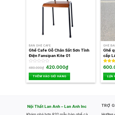
BÀN GHẾ CAFE
GHẾ BA
Ghế Cafe Gỗ Chân Sắt Sơn Tĩnh
Ghế q
Điện Fansipan Kite 01
cấp L
Giá
Giá
Được
420.000
₫
Được 
600.
480.000
₫
gốc
hiện
xếp
hạng
5
là:
tại
hạng
5 sao
THÊM VÀO GIỎ HÀNG
LỰA
480.000₫.
là:
0
420.000₫.
Sản
5
sao
phẩm
này
có
TRỢ G
Nội Thất Lan Anh – Lan Anh Inc
nhiều
biến
Hướng 
Khám phá hơn 832 mẫu bàn ghế cà