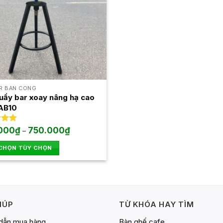
R BAN CÔNG
uầy bar xoay nâng hạ cao
AB10
Khoảng
xếp
000
₫
750.000
₫
–
giá:
.00
từ
 CHỌN TÙY CHỌN
600.000₫
đến
750.000₫
IÚP
TỪ KHÓA HAY TÌM
dẫn mua hàng
Bàn ghế cafe