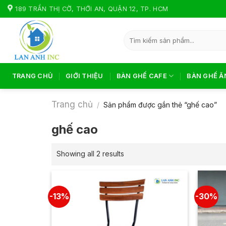
Skip
189 TRẦN THỊ CỜ, THỚI AN, QUẬN 12, TP. HCM
to
content
Tìm
kiếm:
TRANG CHỦ
GIỚI THIỆU
BÀN GHẾ CAFE
BÀN GHẾ Ă
Trang chủ
/
Sản phẩm được gắn thẻ “ghế cao”
ghế cao
Showing all 2 results
-13%
-30%