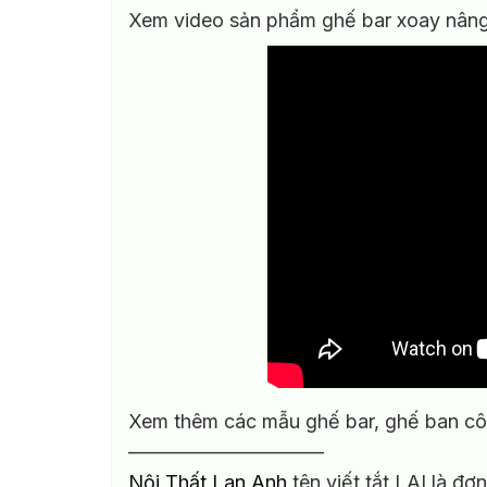
Xem video sản phẩm ghế bar xoay nâng 
Xem thêm các mẫu ghế bar, ghế ban cô
——————————
Nội Thất Lan Anh
tên viết tắt LAI là đơ