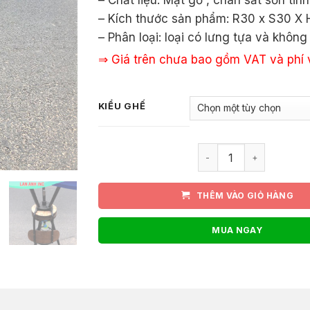
– Chất liệu: Mặt gỗ , chân sắt sơn tĩnh
đến
– Kích thước sản phẩm: R30 x S30 X
750.
– Phân loại: loại có lưng tựa và không
⇒ Giá trên chưa bao gồm VAT và phí
KIỂU GHẾ
Ghế quầy bar xoay nân
THÊM VÀO GIỎ HÀNG
MUA NGAY