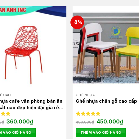
-8%
Ế CAFE
GHẾ NHỰA
hựa cafe văn phòng bàn ăn
Ghế nhựa chân gỗ cao cấp
ắt cao đẹp hiện đại giá rẻ
24
Giá
Giá
Giá
Giá
xếp
360.000
₫
Được xếp
450.000
₫
0
₫
490.000
₫
gốc
hiện
gốc
hiện
.00
hạng
5.00
là:
tại
là:
tại
5 sao
 VÀO GIỎ HÀNG
THÊM VÀO GIỎ HÀNG
430.000₫.
là:
490.000₫.
là:
360.000₫.
450.00