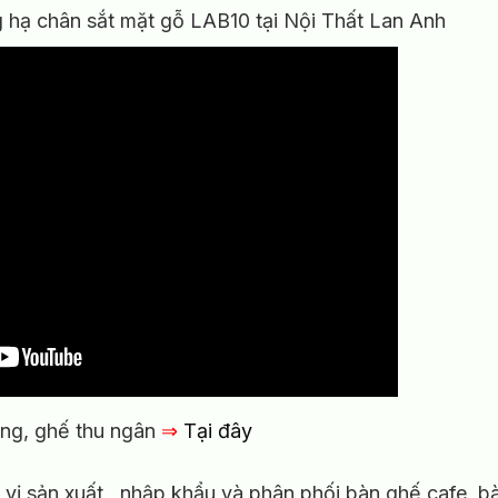
hạ chân sắt mặt gỗ LAB10 tại Nội Thất Lan Anh
ng, ghế thu ngân
⇒
Tại đây
n vị sản xuất , nhập khẩu và phân phối bàn ghế cafe, b