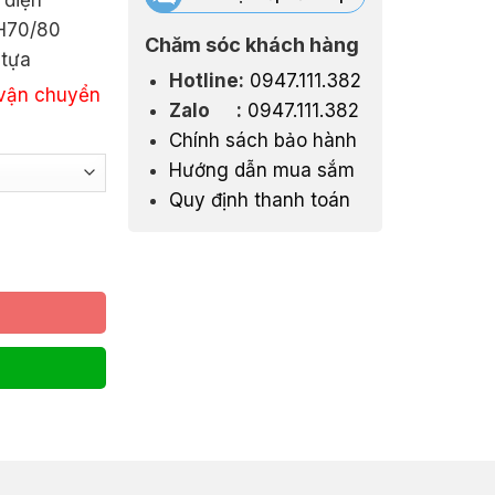
 điện
 H70/80
Chăm sóc khách hàng
000₫
 tựa
Hotline:
0947.111.382
 vận chuyển
Zalo :
0947.111.382
Chính sách bảo hành
Hướng dẫn mua sắm
Quy định thanh toán
g hạ cao cấp LAB10 số lượng