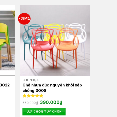
-29%
GHẾ NHỰA
 3022
Ghế nhựa đúc nguyên khối xếp
chồng 3008
Giá
Giá
Được xếp
390.000
₫
550.000
₫
gốc
hiện
hạng
5.00
là:
tại
5 sao
LỰA CHỌN TÙY CHỌN
550.000₫.
là:
0₫.
390.000₫.