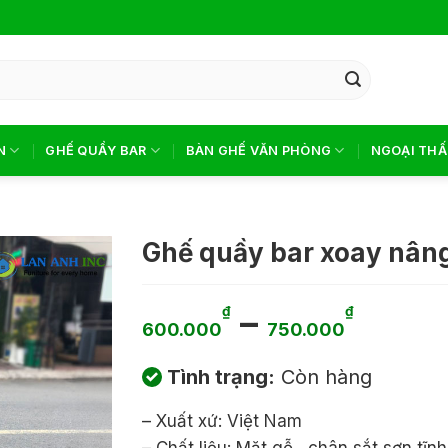
N
GHẾ QUẦY BAR
BÀN GHẾ VĂN PHÒNG
NGOẠI THẤ
Ghế quầy bar xoay nân
Khoả
–
₫
₫
600.000
750.000
giá:
Tình trạng:
Còn hàng
từ
600.
– Xuất xứ: Việt Nam