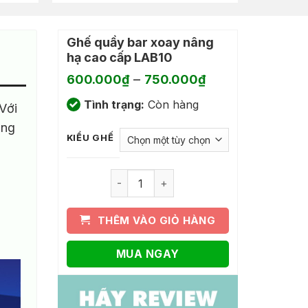
Sản
phẩm
này
Ghế quầy bar xoay nâng
có
hạ cao cấp LAB10
nhiều
Khoảng
–
600.000
₫
750.000
₫
biến
giá:
thể.
Tình trạng:
Còn hàng
từ
Với
Các
600.000₫
ống
tùy
đến
KIỂU GHẾ
750.000₫
chọn
có
Ghế quầy bar xoay nâng hạ cao cấp LAB
thể
được
chọn
THÊM VÀO GIỎ HÀNG
trên
trang
MUA NGAY
sản
phẩm