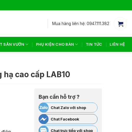
Mua hàng liên hệ: 0947.111.382
T SÂN VƯỜN
PHỤ KIỆN CHO BÀN
TIN TỨC
LIÊN HỆ
g hạ cao cấp LAB10
ng
Bạn cần hỗ trợ ?
Chat Zalo với shop
Chat Facebook
000₫
Chat trực tiếp với shop