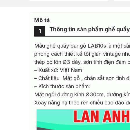
Sản
phẩm
này
Mô tả
có
nhiều
Thông tin sản phẩm ghế quầy
1
biến
thể.
Mẫu ghế quầy bar gỗ LAB10s là một sả
Các
phong cách thiết kế tối giản vintage n
tùy
chọn
thép cỡ lớn Ø3 dày, sơn tĩnh điện đảm b
có
– Xuất xứ: Việt Nam
thể
– Chất liệu: Mặt gỗ , chân sắt sơn tĩnh đ
được
– Kích thước sản phẩm:
chọn
Mặt ngồi đường kính Ø30cm, đường kí
trên
trang
Xoay nâng hạ theo ren chiều cao dao đ
sản
phẩm