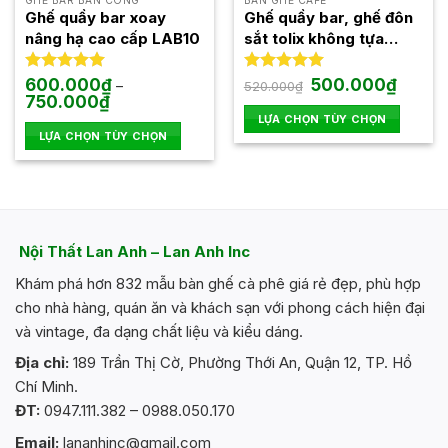
GHẾ BAR BAN CÔNG
BÀN GHẾ CAFE
được
Ghế quầy bar xoay
Ghế quầy bar, ghế đôn
chọn
nâng hạ cao cấp LAB10
sắt tolix không tựa
trên
nhập khẩu siêu bền
trang
1520-75
Giá
Giá
Được xếp
600.000
₫
Được xếp
500.000
₫
–
520.000
₫
gốc
hiện
hạng
5.00
Khoảng
hạng
5.00
sản
750.000
₫
là:
tại
giá:
5 sao
5 sao
LỰA CHỌN TÙY CHỌN
phẩm
520.000₫.
là:
từ
500.000
LỰA CHỌN TÙY CHỌN
600.000₫
Sản
đến
Sản
phẩm
750.000₫
phẩm
này
này
có
có
nhiều
nhiều
biến
Nội Thất Lan Anh – Lan Anh Inc
biến
thể.
Khám phá hơn 832 mẫu bàn ghế cà phê giá rẻ đẹp, phù hợp
thể.
Các
Các
cho nhà hàng, quán ăn và khách sạn với phong cách hiện đại
tùy
tùy
và vintage, đa dạng chất liệu và kiểu dáng.
chọn
chọn
có
Địa chỉ:
189 Trần Thị Cờ, Phường Thới An, Quận 12, TP. Hồ
có
thể
Chí Minh.
thể
được
ĐT:
0947.111.382 – 0988.050.170
được
chọn
chọn
trên
Email:
lananhinc@gmail.com