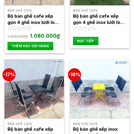
BÀN GHẾ CAFE
BÀN GHẾ CAFE
Bộ bàn ghế cafe xếp
Bộ bàn ghế cafe xếp
gọn 4 ghế inox lưới lò
gọn 4 ghế inox lưới lò
xo khung to lưng cao
xo khung to lưng cao
BBGX03
BBGX09
Giá
Giá
Được
1.080.000
₫
Được
1.300.000
₫
gốc
hiện
xếp
xếp
ĐỌC TIẾP
là:
tại
hạng
hạng
THÊM VÀO GIỎ HÀNG
1.300.000₫.
là:
0
0
1.080.000₫.
5
5
sao
sao
-17%
-16%
BÀN GHẾ CAFE
BÀN GHẾ CAFE
Bộ bàn ghế cafe xếp
Bộ bàn ghế xếp inox