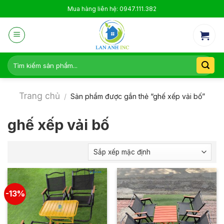
Skip
Mua hàng liên hệ: 0947.111.382
to
content
Tìm
kiếm:
Trang chủ
/
Sản phẩm được gắn thẻ “ghế xếp vải bố”
ghế xếp vải bố
-13%