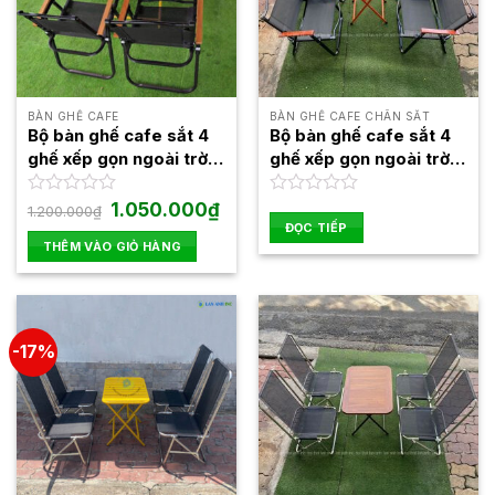
BÀN GHẾ CAFE
BÀN GHẾ CAFE CHÂN SẮT
Bộ bàn ghế cafe sắt 4
Bộ bàn ghế cafe sắt 4
ghế xếp gọn ngoài trời
ghế xếp gọn ngoài trời
đẹp giá rẻ BBGX02
đẹp giá rẻ BBGX08
Giá
Giá
Được
1.050.000
₫
Được
1.200.000
₫
gốc
hiện
xếp
xếp
ĐỌC TIẾP
là:
tại
hạng
hạng
THÊM VÀO GIỎ HÀNG
1.200.000₫.
là:
0
0
1.050.000₫.
5
5
sao
sao
-17%