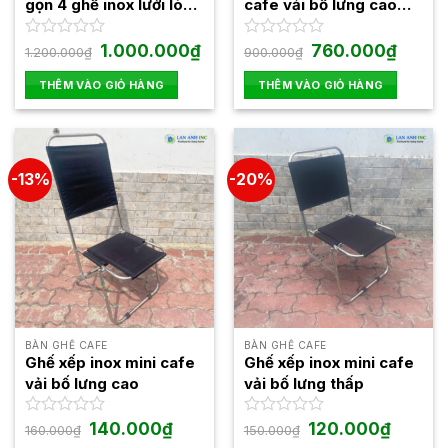
gọn 4 ghế inox lưới lò
cafe vải bố lưng cao
xo khung to lưng thấp
gấp gọn giá rẻ
BBGX04
Giá
Giá
Giá
Giá
Được
1.000.000
₫
Được
760.000
₫
1.200.000
₫
900.000
₫
gốc
hiện
gốc
hiện
xếp
xếp
là:
tại
là:
tại
hạng
hạng
THÊM VÀO GIỎ HÀNG
THÊM VÀO GIỎ HÀNG
1.200.000₫.
là:
900.000₫.
là:
0
0
1.000.000₫.
760.000
5
5
sao
sao
-13%
-20%
BÀN GHẾ CAFE
BÀN GHẾ CAFE
Ghế xếp inox mini cafe
Ghế xếp inox mini cafe
vải bố lưng cao
vải bố lưng thấp
Giá
Giá
Giá
Giá
Được
140.000
₫
Được
120.000
₫
160.000
₫
150.000
₫
gốc
hiện
gốc
hiện
xếp
xếp