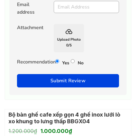
Email
address
Attachment
backup
Upload Photo
0
/
5
Recommendation?
Yes
No
Submit Review
Bộ bàn ghế cafe xếp gọn 4 ghế inox lưới lò
xo khung to lưng thấp BBGX04
Giá
Giá
1.200.000
₫
1.000.000
₫