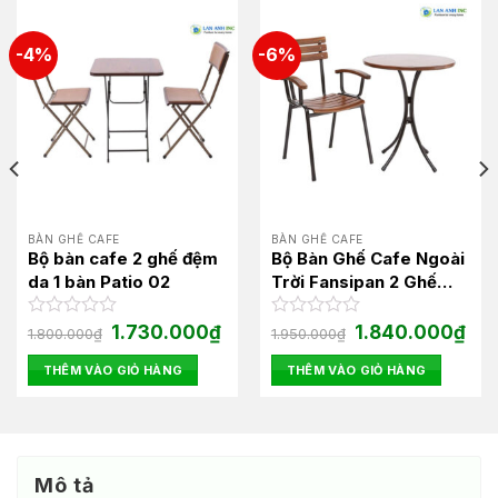
-4%
-6%
BÀN GHẾ CAFE
BÀN GHẾ CAFE
Bộ bàn cafe 2 ghế đệm
Bộ Bàn Ghế Cafe Ngoài
da 1 bàn Patio 02
Trời Fansipan 2 Ghế
Moon01 1 Bàn Moon01
Giá
Giá
Giá
Giá
Được
1.730.000
₫
Được
1.840.000
₫
1.800.000
₫
1.950.000
₫
n
gốc
hiện
gốc
hiện
xếp
xếp
là:
tại
là:
tại
hạng
hạng
THÊM VÀO GIỎ HÀNG
THÊM VÀO GIỎ HÀNG
1.800.000₫.
là:
1.950.000₫.
là:
0
0
60.000₫.
1.730.000₫.
1.84
5
5
sao
sao
Mô tả