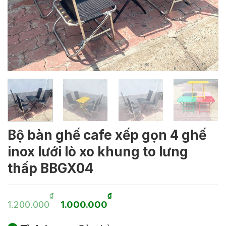
Bộ bàn ghế cafe xếp gọn 4 ghế
inox lưới lò xo khung to lưng
thấp BBGX04
Giá
Giá
₫
₫
1.200.000
1.000.000
gốc
hiện