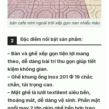
bàn cafe mini ngoài trời xếp gọn nan nhiều màu
Đặc điểm nổi bật sản phẩm:
2
– Bàn và ghế xếp gọn tiện lợi mang
theo, dễ dàng bài trí thu gọn giúp tiết
kiệm không gian.
– Ghế khung ống inox 201 Φ 19 chắc
chắn, tải trọng cao.
– Mặt ghế là lưới textilent siêu bền,
thoáng mát, dễ dàng vệ sinh. Phần mặt
ngồi may 2 lớp giúp ghế bền hơn treo