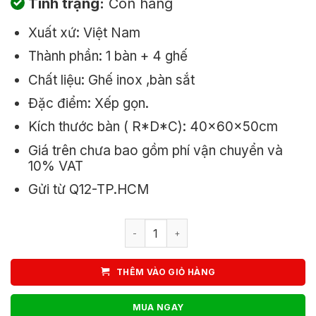
Tình trạng:
Còn hàng
là:
tại
Xuất xứ: Việt Nam
1.200.000₫.
là:
Thành phần: 1 bàn + 4 ghế
1.000.000₫.
Chất liệu: Ghế inox ,bàn sắt
Đặc điểm: Xếp gọn.
Kích thước bàn ( R*D*C): 40x60x50cm
Giá trên chưa bao gồm phí vận chuyển và
10% VAT
Gửi từ Q12-TP.HCM
Bộ bàn ghế cafe xếp gọn 4 ghế inox l
THÊM VÀO GIỎ HÀNG
MUA NGAY