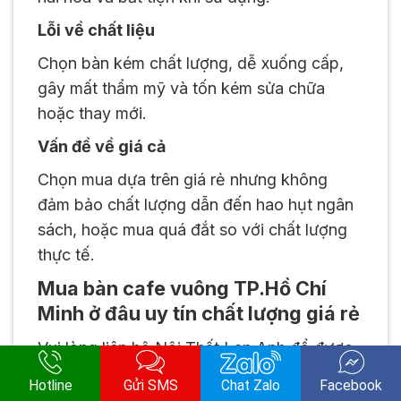
Lỗi về chất liệu
Chọn bàn kém chất lượng, dễ xuống cấp,
gây mất thẩm mỹ và tốn kém sửa chữa
hoặc thay mới.
Vấn đề về giá cả
Chọn mua dựa trên giá rẻ nhưng không
đảm bảo chất lượng dẫn đến hao hụt ngân
sách, hoặc mua quá đắt so với chất lượng
thực tế.
Mua bàn cafe vuông TP.Hồ Chí
Minh ở đâu uy tín chất lượng giá rẻ
Vui lòng liên hệ Nội Thất Lan Anh để được
tư vấn miễn phí, chọn lựa những mẫu bàn
Hotline
Gửi SMS
Chat Zalo
Facebook
phù hợp nhất. Với kinh nghiệm lâu năm và