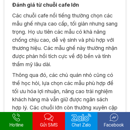
Đánh giá từ chuỗi cafe lớn
Các chuỗi cafe nổi tiếng thường chọn các
mẫu ghế nhựa cao cấp, tối giản nhưng sang
trọng. Họ ưu tiên các mẫu có khả năng
chống chịu cao, dễ vệ sinh và phù hợp với
thương hiệu. Các mẫu ghế này thường nhận
được phản hồi tích cực về độ bền và tính
thẩm mỹ lâu dài.
Thông qua đó, các chủ quán nhỏ cũng có
thể học hỏi, lựa chọn các mẫu phù hợp để
tối ưu hóa lợi nhuận, nâng cao trải nghiệm
khách hàng mà vẫn giữ được ngân sách
hợp lý. Các chuỗi lớn còn thường xuyên cập
nhật xu hướng mới nhất để luôn nổi bật
trong thị trường cạnh tranh khốc liệt.
Hotline
Gửi SMS
Chat Zalo
Facebook