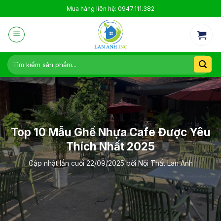
Skip
Mua hàng liên hệ: 0947.111.382
to
content
Tìm
kiếm:
Top 10 Mẫu Ghế Nhựa Cafe Được Yêu
Thích Nhất 2025
Cập nhật lần cuối
22/09/2025
bởi
Nội Thất Lan Anh