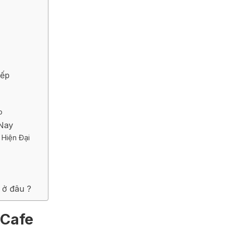
Xếp
p
 Nay
 Hiện Đại
 ở đâu ?
 Cafe