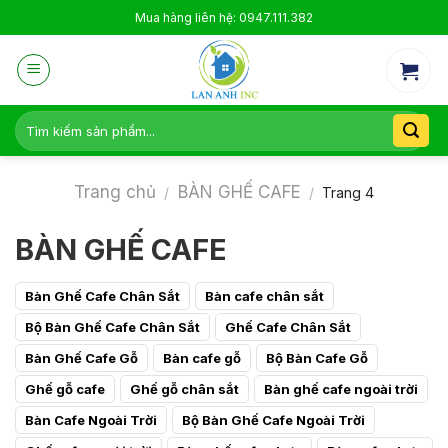
Skip
Mua hàng liên hệ: 0947.111.382
to
content
Tìm
kiếm:
Trang chủ
BÀN GHẾ CAFE
/
/
Trang 4
BÀN GHẾ CAFE
Bàn Ghế Cafe Chân Sắt
Bàn cafe chân sắt
Bộ Bàn Ghế Cafe Chân Sắt
Ghế Cafe Chân Sắt
Bàn Ghế Cafe Gỗ
Bàn cafe gỗ
Bộ Bàn Cafe Gỗ
Ghế gỗ cafe
Ghế gỗ chân sắt
Bàn ghế cafe ngoài trời
Bàn Cafe Ngoài Trời
Bộ Bàn Ghế Cafe Ngoài Trời