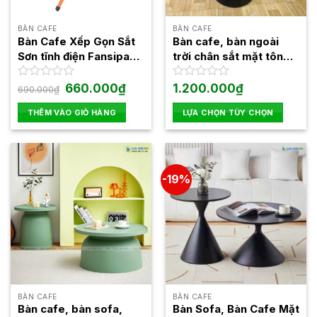
BÀN CAFE
BÀN CAFE
Bàn Cafe Xếp Gọn Sắt
Bàn cafe, bàn ngoài
Sơn tĩnh điện Fansipan
trời chân sắt mặt tôn
Sắt Cao
SKB03
Giá
Giá
Được
660.000
₫
Được
1.200.000
₫
690.000
₫
gốc
hiện
xếp
xếp
là:
tại
hạng
hạng
THÊM VÀO GIỎ HÀNG
LỰA CHỌN TÙY CHỌN
690.000₫.
là:
0
0
660.000₫.
Sản
5
5
phẩm
sao
sao
này
có
-19%
nhiều
biến
thể.
Các
tùy
chọn
có
thể
BÀN CAFE
BÀN CAFE
được
Bàn cafe, bàn sofa,
Bàn Sofa, Bàn Cafe Mặt