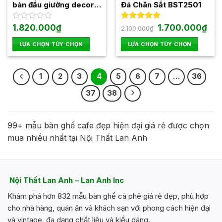
chọn
bàn đầu giường decor
Đá Chân Sắt BST2501
trên
phong cách Bắc Âu
trang
A805
Giá
Giá
Được
1.820.000
₫
Được xếp
1.700.000
₫
2.100.000
₫
gốc
hiện
xếp
hạng
5.00
sản
là:
tại
hạng
5 sao
LỰA CHỌN TÙY CHỌN
LỰA CHỌN TÙY CHỌN
phẩm
2.100.000₫.
là:
0
1.70
Sản
Sản
5
phẩm
phẩm
sao
1
2
3
4
5
6
7
…
36
này
này
có
có
37
38
nhiều
nhiều
biến
biến
thể.
thể.
99+ mẫu bàn ghế cafe đẹp hiện đại giá rẻ được chọn
Các
Các
mua nhiều nhất tại Nội Thất Lan Anh
tùy
tùy
chọn
chọn
có
có
thể
thể
Nội Thất Lan Anh – Lan Anh Inc
được
được
chọn
chọn
Khám phá hơn 832 mẫu bàn ghế cà phê giá rẻ đẹp, phù hợp
trên
trên
cho nhà hàng, quán ăn và khách sạn với phong cách hiện đại
trang
trang
và vintage, đa dạng chất liệu và kiểu dáng.