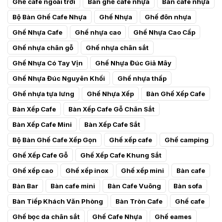
Ghế cafe ngoài trời
Bàn ghế cafe nhựa
Bàn cafe nhựa
Bộ Bàn Ghế Cafe Nhựa
Ghế Nhựa
Ghế đôn nhựa
Ghế Nhựa Cafe
Ghế nhựa cao
Ghế Nhựa Cao Cấp
Ghế nhựa chân gỗ
Ghế nhựa chân sắt
Ghế Nhựa Có Tay Vịn
Ghế Nhựa Đúc Giả Mây
Ghế Nhựa Đúc Nguyên Khối
Ghế nhựa thấp
Ghế nhựa tựa lưng
Ghế Nhựa Xếp
Bàn Ghế Xếp Cafe
Bàn Xếp Cafe
Bàn Xếp Cafe Gỗ Chân Sắt
Bàn Xếp Cafe Mini
Bàn Xếp Cafe Sắt
Bộ Bàn Ghế Cafe Xếp Gọn
Ghế xếp cafe
Ghế camping
Ghế Xếp Cafe Gỗ
Ghế Xếp Cafe Khung Sắt
Ghế xếp cao
Ghế xếp inox
Ghế xếp mini
Bàn cafe
Bàn Bar
Bàn cafe mini
Bàn Cafe Vuông
Bàn sofa
Bàn Tiếp Khách Văn Phòng
Bàn Tròn Cafe
Ghế cafe
Ghế bọc da chân sắt
Ghế Cafe Nhựa
Ghế eames