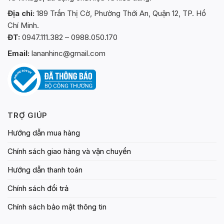
sản
sản
phẩm
phẩm
Địa chỉ:
189 Trần Thị Cờ, Phường Thới An, Quận 12, TP. Hồ
Chí Minh.
ĐT:
0947.111.382 – 0988.050.170
Email:
lananhinc@gmail.com
TRỢ GIÚP
Hướng dẫn mua hàng
Chính sách giao hàng và vận chuyển
Hướng dẫn thanh toán
Chính sách đổi trả
Chính sách bảo mật thông tin