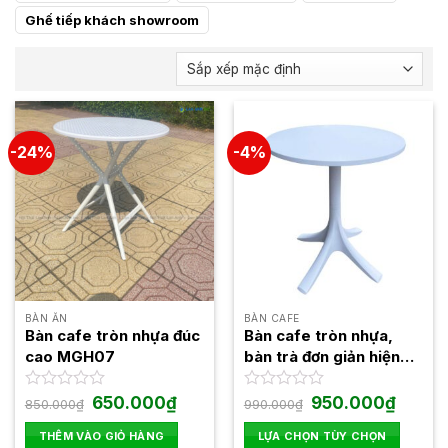
Ghế tiếp khách showroom
-24%
-4%
BÀN ĂN
BÀN CAFE
Bàn cafe tròn nhựa đúc
Bàn cafe tròn nhựa,
cao MGH07
bàn trà đơn giản hiện
đại 3055
Giá
Giá
Giá
Giá
Được
650.000
₫
Được
950.000
₫
850.000
₫
990.000
₫
gốc
hiện
gốc
hiện
xếp
xếp
là:
tại
là:
tại
hạng
hạng
THÊM VÀO GIỎ HÀNG
LỰA CHỌN TÙY CHỌN
850.000₫.
là:
990.000₫.
là: