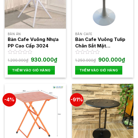
BÀN ĂN
BÀN CAFE
Bàn Cafe Vuông Nhựa
Bàn Cafe Vuông Tulip
PP Cao Cấp 3024
Chân Sắt Mặt
Composite LAST252
Giá
Giá
Giá
Giá
Được
930.000
₫
Được
900.000
₫
1.200.000
₫
1.250.000
₫
gốc
hiện
gốc
hiện
xếp
xếp
là:
tại
là:
tại
hạng
hạng
THÊM VÀO GIỎ HÀNG
THÊM VÀO GIỎ HÀNG
1.200.000₫.
là:
1.250.000₫.
là:
0
0
930.000₫.
900.0
5
5
sao
sao
-4%
-91%