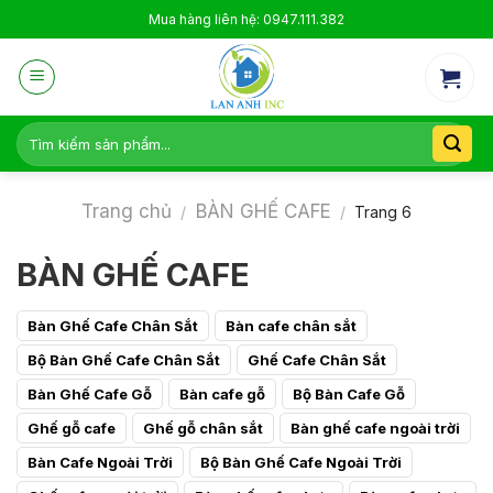
Skip
Mua hàng liên hệ: 0947.111.382
to
content
Tìm
kiếm:
Trang chủ
BÀN GHẾ CAFE
/
/
Trang 6
BÀN GHẾ CAFE
Bàn Ghế Cafe Chân Sắt
Bàn cafe chân sắt
Bộ Bàn Ghế Cafe Chân Sắt
Ghế Cafe Chân Sắt
Bàn Ghế Cafe Gỗ
Bàn cafe gỗ
Bộ Bàn Cafe Gỗ
Ghế gỗ cafe
Ghế gỗ chân sắt
Bàn ghế cafe ngoài trời
Bàn Cafe Ngoài Trời
Bộ Bàn Ghế Cafe Ngoài Trời