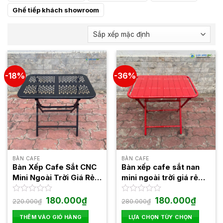
Ghế tiếp khách showroom
-18%
-36%
BÀN CAFE
BÀN CAFE
Bàn Xếp Cafe Sắt CNC
Bàn xếp cafe sắt nan
Mini Ngoài Trời Giá Rẻ
mini ngoài trời giá rẻ
BXGR01
BXGR02
Giá
Giá
Giá
Giá
Được
180.000
₫
Được
180.000
₫
220.000
₫
280.000
₫
gốc
hiện
gốc
hiện
xếp
xếp
là:
tại
là:
tại
hạng
hạng
THÊM VÀO GIỎ HÀNG
LỰA CHỌN TÙY CHỌN
220.000₫.
là:
280.000₫.
là: