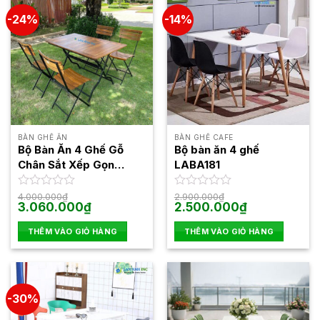
-24%
-14%
BÀN GHẾ ĂN
BÀN GHẾ CAFE
Bộ Bàn Ăn 4 Ghế Gỗ
Bộ bàn ăn 4 ghế
Chân Sắt Xếp Gọn
LABA181
BBCF27
Được
4.000.000
₫
Được
2.900.000
₫
Giá
Giá
Giá
Giá
3.060.000
₫
2.500.000
₫
xếp
xếp
gốc
hiện
gốc
hiện
hạng
hạng
là:
tại
là:
tại
0
0
THÊM VÀO GIỎ HÀNG
THÊM VÀO GIỎ HÀNG
4.000.000₫.
là:
2.900.000₫.
là:
5
3.060.000₫.
5
2.500.000₫.
sao
sao
-30%