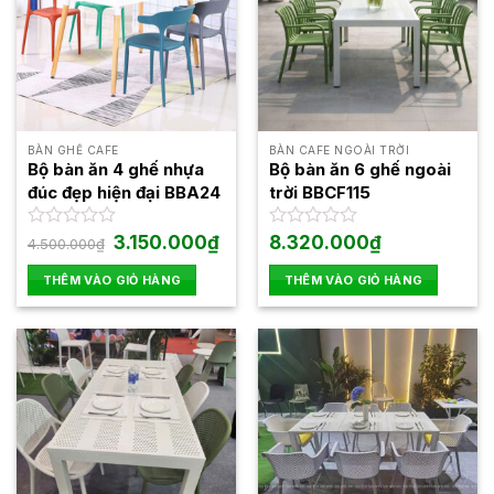
BÀN GHẾ CAFE
BÀN CAFE NGOÀI TRỜI
Bộ bàn ăn 4 ghế nhựa
Bộ bàn ăn 6 ghế ngoài
đúc đẹp hiện đại BBA24
trời BBCF115
Giá
Giá
Được
3.150.000
₫
Được
8.320.000
₫
4.500.000
₫
gốc
hiện
xếp
xếp
là:
tại
hạng
hạng
THÊM VÀO GIỎ HÀNG
THÊM VÀO GIỎ HÀNG
4.500.000₫.
là:
0
0
3.150.000₫.
5
5
sao
sao