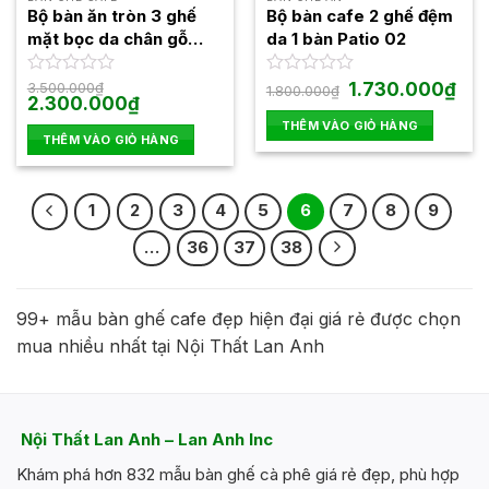
Bộ bàn ăn tròn 3 ghế
Bộ bàn cafe 2 ghế đệm
mặt bọc da chân gỗ
da 1 bàn Patio 02
nhập khẩu LA-BBA13
Giá
Giá
Được
3.500.000
₫
Được
1.730.000
₫
1.800.000
₫
Giá
Giá
gốc
hiện
2.300.000
₫
xếp
xếp
gốc
hiện
là:
tại
hạng
hạng
THÊM VÀO GIỎ HÀNG
là:
tại
1.800.000₫.
là:
0
0
THÊM VÀO GIỎ HÀNG
3.500.000₫.
là:
1.73
5
2.300.000₫.
5
sao
sao
1
2
3
4
5
6
7
8
9
…
36
37
38
99+ mẫu bàn ghế cafe đẹp hiện đại giá rẻ được chọn
mua nhiều nhất tại Nội Thất Lan Anh
Nội Thất Lan Anh – Lan Anh Inc
Khám phá hơn 832 mẫu bàn ghế cà phê giá rẻ đẹp, phù hợp