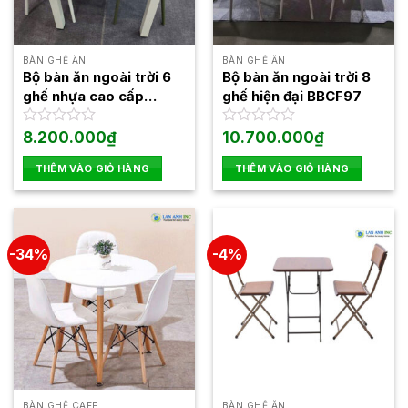
BÀN GHẾ ĂN
BÀN GHẾ ĂN
Bộ bàn ăn ngoài trời 6
Bộ bàn ăn ngoài trời 8
ghế nhựa cao cấp
ghế hiện đại BBCF97
BBCF98
Được
8.200.000
₫
Được
10.700.000
₫
xếp
xếp
hạng
hạng
THÊM VÀO GIỎ HÀNG
THÊM VÀO GIỎ HÀNG
0
0
5
5
sao
sao
-34%
-4%
BÀN GHẾ CAFE
BÀN GHẾ ĂN