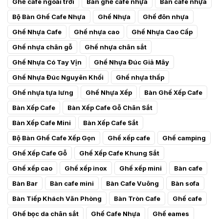
Ghế cafe ngoài trời
Bàn ghế cafe nhựa
Bàn cafe nhựa
Bộ Bàn Ghế Cafe Nhựa
Ghế Nhựa
Ghế đôn nhựa
Ghế Nhựa Cafe
Ghế nhựa cao
Ghế Nhựa Cao Cấp
Ghế nhựa chân gỗ
Ghế nhựa chân sắt
Ghế Nhựa Có Tay Vịn
Ghế Nhựa Đúc Giả Mây
Ghế Nhựa Đúc Nguyên Khối
Ghế nhựa thấp
Ghế nhựa tựa lưng
Ghế Nhựa Xếp
Bàn Ghế Xếp Cafe
Bàn Xếp Cafe
Bàn Xếp Cafe Gỗ Chân Sắt
Bàn Xếp Cafe Mini
Bàn Xếp Cafe Sắt
Bộ Bàn Ghế Cafe Xếp Gọn
Ghế xếp cafe
Ghế camping
Ghế Xếp Cafe Gỗ
Ghế Xếp Cafe Khung Sắt
Ghế xếp cao
Ghế xếp inox
Ghế xếp mini
Bàn cafe
Bàn Bar
Bàn cafe mini
Bàn Cafe Vuông
Bàn sofa
Bàn Tiếp Khách Văn Phòng
Bàn Tròn Cafe
Ghế cafe
Ghế bọc da chân sắt
Ghế Cafe Nhựa
Ghế eames