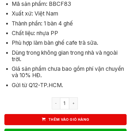
Mã sản phẩm: BBCF83
3.000.000₫.
là:
Xuất xứ: Việt Nam
2.330.000₫
Thành phần: 1 bàn 4 ghế
Chất liệu: nhựa PP
Phù hợp làm bàn ghế cafe trà sữa.
Dùng trong không gian trong nhà và ngoài
trời.
Giá sản phẩm chưa bao gồm phí vận chuyển
và 10% HĐ.
Gửi từ Q12-TP.HCM.
Bộ Bàn Ghế Cafe Nhựa Ngoài Trời Đẹp
THÊM VÀO GIỎ HÀNG