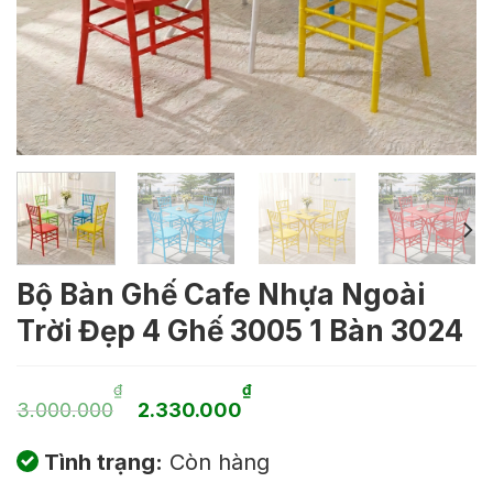
Bộ Bàn Ghế Cafe Nhựa Ngoài
Trời Đẹp 4 Ghế 3005 1 Bàn 3024
Giá
Giá
₫
₫
3.000.000
2.330.000
gốc
hiện
Tình trạng:
Còn hàng
là:
tại