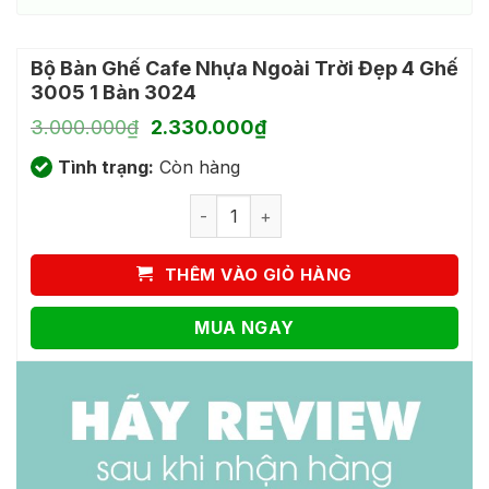
Bộ Bàn Ghế Cafe Nhựa Ngoài Trời Đẹp 4 Ghế
3005 1 Bàn 3024
Giá
Giá
3.000.000
₫
2.330.000
₫
gốc
hiện
Tình trạng:
là:
Còn hàng
tại
3.000.000₫.
là:
Bộ Bàn Ghế Cafe Nhựa Ngoài Trời Đẹp
2.330.000₫.
THÊM VÀO GIỎ HÀNG
MUA NGAY