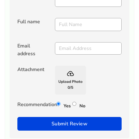
Full name
Email
address
Attachment
backup
Upload Photo
0
/
5
Recommendation?
Yes
No
Submit Review