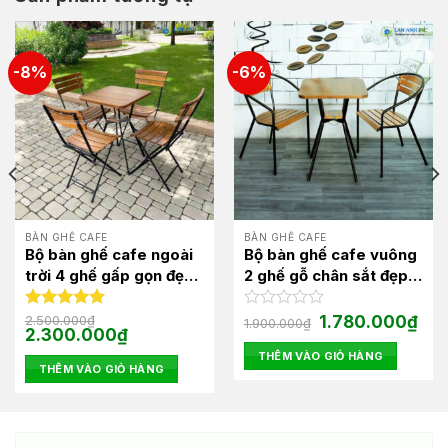
-8%
-6%
BÀN GHẾ CAFE
BÀN GHẾ CAFE
Bộ bàn ghế cafe ngoài
Bộ bàn ghế cafe vuông
trời 4 ghế gấp gọn đẹp
2 ghế gỗ chân sắt đẹp
BBCF24
BBCF30
Giá
Giá
Được xếp
2.500.000
₫
Được
1.780.000
₫
1.900.000
₫
Giá
Giá
gốc
hiện
2.300.000
₫
hạng
5.00
xếp
gốc
hiện
là:
tại
5 sao
hạng
THÊM VÀO GIỎ HÀNG
là:
tại
1.900.000₫.
là:
0
THÊM VÀO GIỎ HÀNG
2.500.000₫.
là:
1.78
2.300.000₫.
5
sao