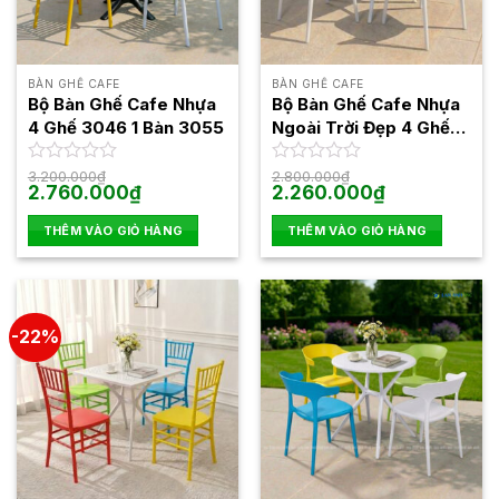
BÀN GHẾ CAFE
BÀN GHẾ CAFE
Bộ Bàn Ghế Cafe Nhựa
Bộ Bàn Ghế Cafe Nhựa
4 Ghế 3046 1 Bàn 3055
Ngoài Trời Đẹp 4 Ghế
3002 1 Bàn 3024
Được
3.200.000
₫
Được
2.800.000
₫
Giá
Giá
Giá
Giá
2.760.000
₫
2.260.000
₫
xếp
xếp
gốc
hiện
gốc
hiện
hạng
hạng
là:
tại
là:
tại
0
0
THÊM VÀO GIỎ HÀNG
THÊM VÀO GIỎ HÀNG
3.200.000₫.
là:
2.800.000₫.
là:
5
2.760.000₫.
5
2.260.000₫.
sao
sao
-22%