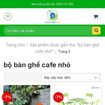
Skip
Mua hàng liên hệ: 0947.111.382
to
content
Tìm
kiếm:
Trang chủ
Sản phẩm được gắn thẻ “bộ bàn ghế
/
cafe nhỏ”
/
Trang 2
bộ bàn ghế cafe nhỏ
-7%
-7%