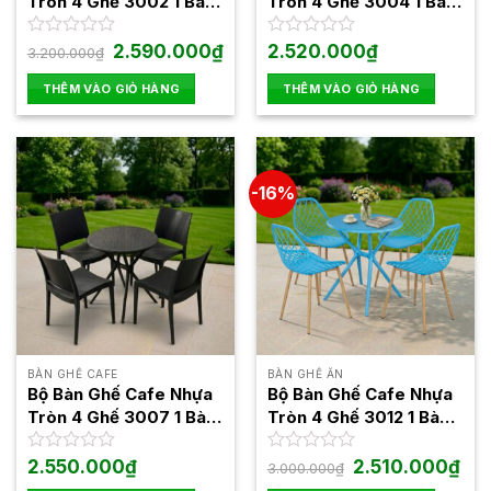
Tròn 4 Ghế 3002 1 Bàn
Tròn 4 Ghế 3004 1 Bàn
3055
3025
Giá
Giá
Được
2.590.000
₫
Được
2.520.000
₫
3.200.000
₫
gốc
hiện
xếp
xếp
là:
tại
hạng
hạng
THÊM VÀO GIỎ HÀNG
THÊM VÀO GIỎ HÀNG
3.200.000₫.
là:
0
0
2.590.000₫.
5
5
sao
sao
-16%
BÀN GHẾ CAFE
BÀN GHẾ ĂN
Bộ Bàn Ghế Cafe Nhựa
Bộ Bàn Ghế Cafe Nhựa
Tròn 4 Ghế 3007 1 Bàn
Tròn 4 Ghế 3012 1 Bàn
3025
3025
Giá
Giá
Được
2.550.000
₫
Được
2.510.000
₫
3.000.000
₫
gốc
hiện
xếp
xếp