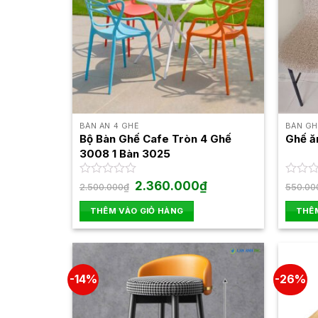
BÀN ĂN 4 GHẾ
BÀN GH
Bộ Bàn Ghế Cafe Tròn 4 Ghế
Ghế ă
3008 1 Bàn 3025
Giá
Giá
Được
2.360.000
₫
Được
2.500.000
₫
550.00
gốc
hiện
xếp
xếp
là:
tại
hạng
hạng
THÊM VÀO GIỎ HÀNG
THÊM
2.500.000₫.
là:
0
0
2.360.000₫.
5
5
sao
sao
-14%
-26%