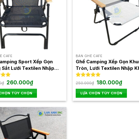
Ế CAFE
BÀN GHẾ CAFE
amping Sport Xếp Gọn
Ghế Camping Xếp Gọn Khu
 Sắt Lưới Textilen Nhập
Tròn, Lưới Textilen Nhập K
 GXT254
GXT253
Giá
Giá
Giá
Giá
xếp
260.000
₫
Được xếp
180.000
₫
0
₫
250.000
₫
gốc
hiện
gốc
hiện
.00
hạng
4.94
là:
tại
là:
tại
5 sao
 CHỌN TÙY CHỌN
LỰA CHỌN TÙY CHỌN
350.000₫.
là:
250.000₫.
là:
260.000₫.
180.000
Sản
phẩm
này
có
nhiều
biến