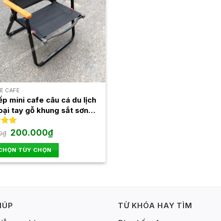
thể.
Các
tùy
chọn
có
thể
được
chọn
Ế CAFE
trên
p mini cafe câu cá du lịch
oại tay gỗ khung sắt sơn
trang
iện
sản
Giá
Giá
xếp
200.000
₫
phẩm
0
₫
gốc
hiện
.94
là:
tại
 CHỌN TÙY CHỌN
280.000₫.
là:
200.000₫.
IÚP
TỪ KHÓA HAY TÌM