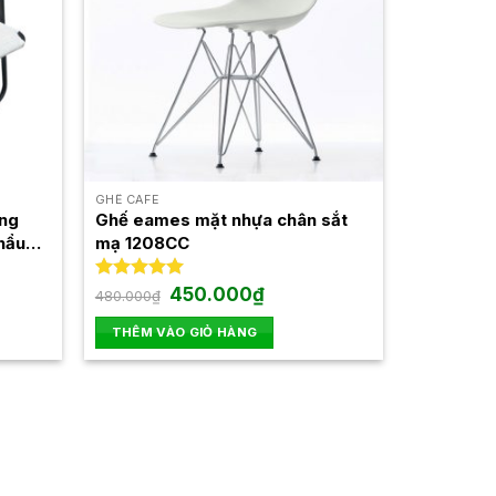
GHẾ CAFE
ng
Ghế eames mặt nhựa chân sắt
hẩu
mạ 1208CC
Giá
Giá
Được xếp
450.000
₫
480.000
₫
gốc
hiện
hạng
5.00
là:
tại
5 sao
THÊM VÀO GIỎ HÀNG
480.000₫.
là:
₫.
450.000₫.