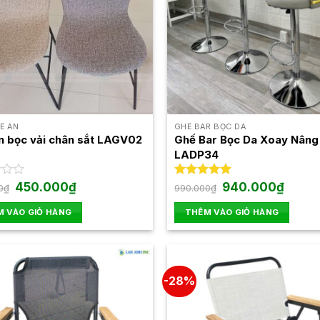
Ế ĂN
GHẾ BAR BỌC DA
n bọc vải chân sắt LAGV02
Ghế Bar Bọc Da Xoay Nâng
LADP34
Giá
Giá
Giá
Giá
450.000
₫
Được xếp
940.000
₫
0
₫
990.000
₫
gốc
hiện
gốc
hiện
hạng
5.00
là:
tại
là:
tại
5 sao
 VÀO GIỎ HÀNG
THÊM VÀO GIỎ HÀNG
550.000₫.
là:
990.000₫.
là:
450.000₫.
940.00
-28%