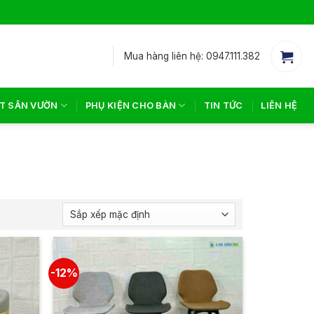
Mua hàng liên hệ: 0947.111.382
T SÂN VƯỜN
PHỤ KIỆN CHO BÀN
TIN TỨC
LIÊN HỆ
-12%