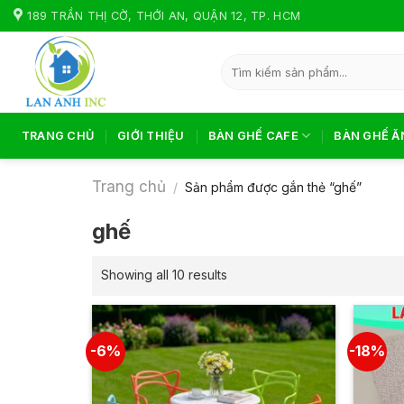
Skip
189 TRẦN THỊ CỜ, THỚI AN, QUẬN 12, TP. HCM
to
content
Tìm
kiếm:
TRANG CHỦ
GIỚI THIỆU
BÀN GHẾ CAFE
BÀN GHẾ Ă
Trang chủ
/
Sản phẩm được gắn thẻ “ghế”
ghế
Showing all 10 results
-6%
-18%