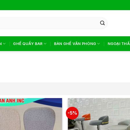
N
GHẾ QUẦY BAR
BÀN GHẾ VĂN PHÒNG
NGOẠI THẤ
-5%